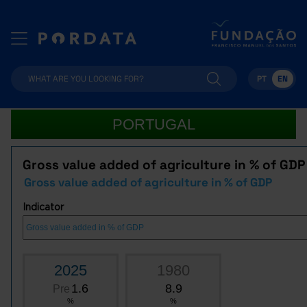
PT
EN
PORTUGAL
Gross value added of agriculture in % of GDP
Gross value added of agriculture in % of GDP
Indicator
2025
1980
1.6
8.9
Pre
%
%