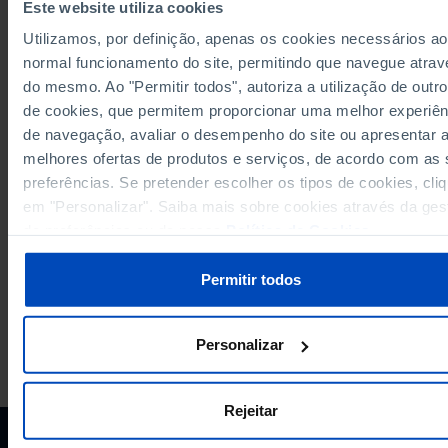
Este website utiliza cookies
3.4
1994
Utilizamos, por definição, apenas os cookies necessários ao
3.8
1995
normal funcionamento do site, permitindo que navegue atrav
3.7
1996
do mesmo. Ao "Permitir todos", autoriza a utilização de outro
3.1
1997
de cookies, que permitem proporcionar uma melhor experiên
2.7
1998
de navegação, avaliar o desempenho do site ou apresentar 
Sources/Entities: INE, PORDATA
2.8
melhores ofertas de produtos e serviços, de acordo com as
1999
Last updated: 2026-07-14
preferências. Se pretender escolher os tipos de cookies, cli
2.5
2000
em "Personalizar". Saiba mais sobre cookies através da ges
2.5
2001
de preferências ou da nossa
Política de Cookies
.
2.2
2002
2.2
2003
Permitir todos
2.2
2004
1.9
2005
Personalizar
1.9
2006
PORDATA IS A PROJECT OF THE FUNDAÇÃO FRANCISCO MANUEL DOS
SANTOS.
1.6
2007
SUBSCRIBE TO FUNDAÇÃO NEWSLETTER
1.6
2008
Rejeitar
STAY IN THE LOOP.
1.6
2009