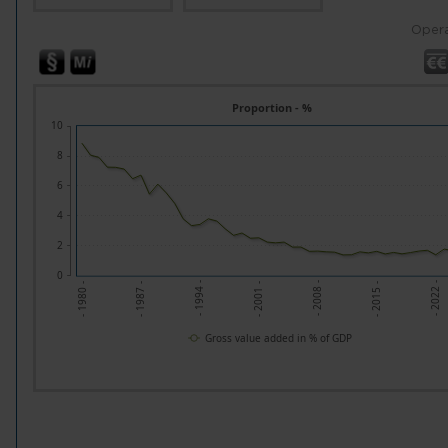
Opera
Proportion - %
10
8
6
4
2
0
- 1987 -
- 1994 -
- 2001 -
- 2008 -
- 2015 -
- 2022 -
- 1980 -
Gross value added in % of GDP