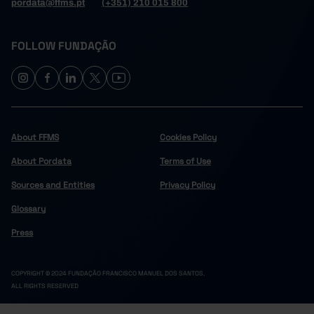
pordata@ffms.pt
(+351) 210 015 800
FOLLOW FUNDAÇÃO
About FFMS
Cookies Policy
About Pordata
Terms of Use
Sources and Entities
Privacy Policy
Glossary
Press
COPYRIGHT © 2024 FUNDAÇÃO FRANCISCO MANUEL DOS SANTOS.
ALL RIGHTS RESERVED