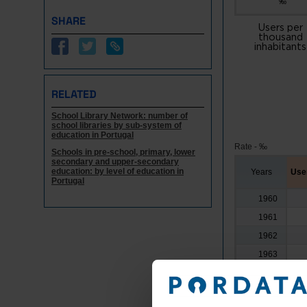
‰
SHARE
Users per
thousand
inhabitants
RELATED
School Library Network: number of
school libraries by sub-system of
education in Portugal
Rate - ‰
Schools in pre-school, primary, lower
secondary and upper-secondary
education: by level of education in
Years
User
Portugal
1960
1961
1962
1963
1964
1965