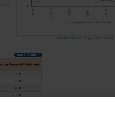
0
- 1981 -
- 1967 -
- 1988 -
- 1974 -
- 1960 -
Users per thousand inhabitants
Click here to see the graphic in detail
see full table
s per thousand inhabitants
108.0
123.0
140.0
225.0
245.5
254.1