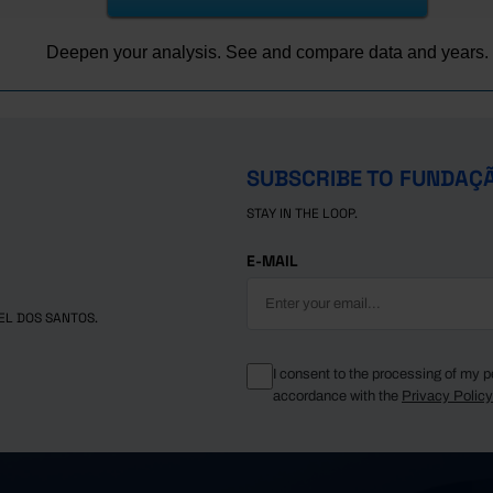
179.3
113.2
Deepen your analysis. See and compare data and years.
-
148.9
156.8
162.2
SUBSCRIBE TO FUNDAÇ
162.8
STAY IN THE LOOP.
145.9
114.7
E-MAIL
135.2
130.0
EL DOS SANTOS.
261.3
321.1
I consent to the processing of my p
accordance with the
Privacy Polic
349.3
474.0
512.0
637.6