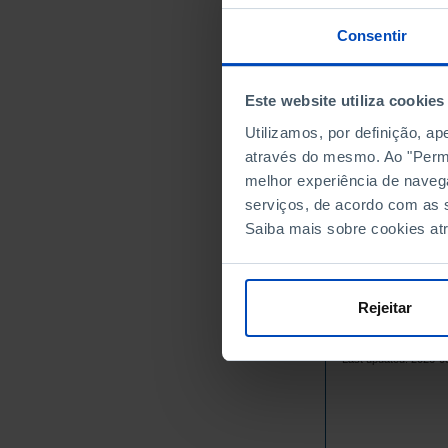
1966
1967
Consentir
1968
1969
Este website utiliza cookies
1970
Utilizamos, por definição, a
1971
através do mesmo. Ao "Permit
1972
melhor experiência de naveg
1973
serviços, de acordo com as s
1974
Saiba mais sobre cookies at
1975
1976
1977
Rejeitar
1978
Sources/Entities: I
1979
Last updated: 2026-0
1980
1981
1982