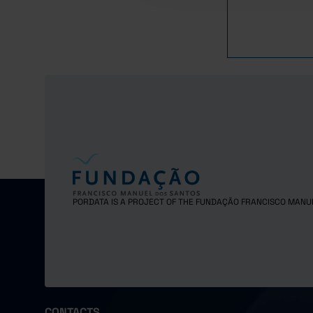
1983
1984
1985
1986
1987
1988
1989
1990
1991
1992
1993
PORDATA IS A PROJECT OF THE FUNDAÇÃO FRANCISCO MANU
1994
1995
1996
1997
1998
CONTACTS
1999