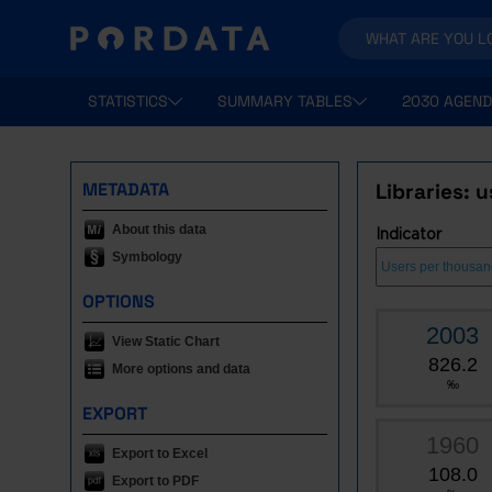
STATISTICS
SUMMARY TABLES
2030 AGEND
METADATA
Libraries: 
About this data
Indicator
Symbology
OPTIONS
2003
View Static Chart
826.2
More options and data
‰
EXPORT
1960
Export to Excel
108.0
Export to PDF