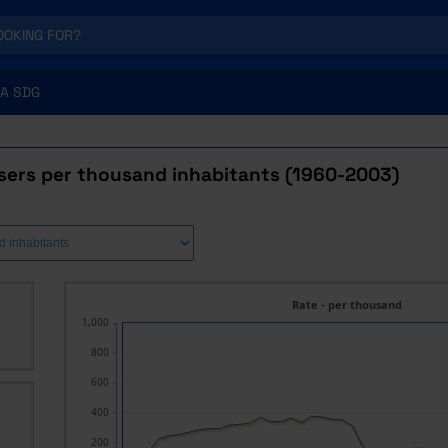
A SDG
users per thousand inhabitants (1960-2003)
Rate - per thousand
1,000
800
600
400
200