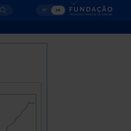
PT
EN