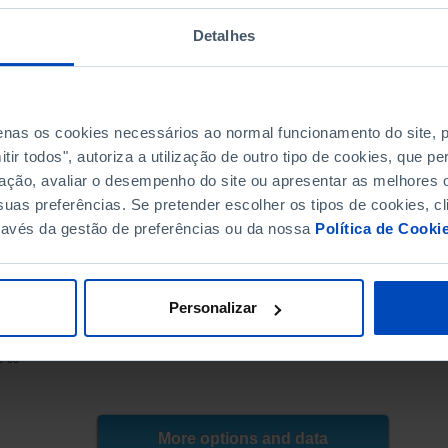
270.4
287.8
Detalhes
293.8
293.9
318.2
penas os cookies necessários ao normal funcionamento do site,
322.9
ir todos", autoriza a utilização de outro tipo de cookies, que 
331.0
ação, avaliar o desempenho do site ou apresentar as melhores o
370.8
uas preferências. Se pretender escolher os tipos de cookies, cl
339.7
ravés da gestão de preferências ou da nossa
Política de Cooki
341.3
364.8
334.3
Personalizar
376.1
NE, PORDATA
372.3
8-05
357.1
353.7
311.9
More options and data