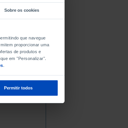
Sobre os cookies
 permitindo que navegue
permitem proporcionar uma
fertas de produtos e
ique em "Personalizar".
es
.
Permitir todos