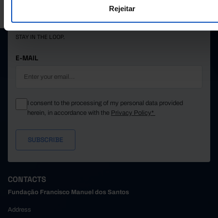
PORDATA IS A PROJECT OF THE FUNDAÇÃO FRANCISCO MANUEL DOS
Rejeitar
SANTOS.
SUBSCRIBE TO FUNDAÇÃO NEWSLETTER
STAY IN THE LOOP.
E-MAIL
I consent to the processing of my personal data provided
herein, in accordance with the
Privacy Policy*
CONTACTS
Fundação Francisco Manuel dos Santos
Address