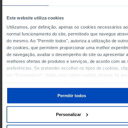
308
0
2021
//
//
//
308
4
0
2025
//
//
Este website utiliza cookies
Sources/Entities: SGMAI, PORDATA
Utilizamos, por definição, apenas os cookies necessários ao
Last updated: 2025-12-18
normal funcionamento do site, permitindo que navegue atrav
do mesmo. Ao "Permitir todos", autoriza a utilização de outro
de cookies, que permitem proporcionar uma melhor experiên
de navegação, avaliar o desempenho do site ou apresentar 
RELATED
melhores ofertas de produtos e serviços, de acordo com as
preferências. Se pretender escolher os tipos de cookies, cli
Registered voters in the elections for the Local Authorities: total, voters a
abstention in Portugal
em "Personalizar". Saiba mais sobre cookies através da ges
Town Council expenditure on culture and sports: total and by cultural area
de preferências ou da nossa
Política de Cookies
.
(2013-) in Portugal
Permitir todos
Personalizar