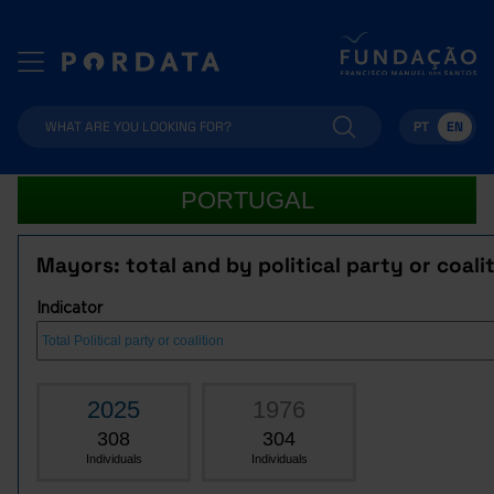
PT
EN
PORTUGAL
Mayors: total and by political party or coali
Indicator
2025
1976
308
304
Individuals
Individuals