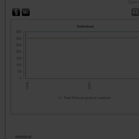
Opera
Individual
350
300
250
200
150
100
50
0
- 2001 -
- 1976 -
Total Political party or coalition
Individual