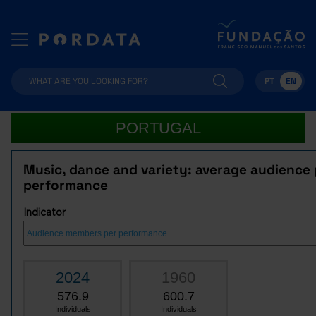
PT
EN
PORTUGAL
Music, dance and variety: average audience 
performance
Indicator
2024
1960
576.9
600.7
Individuals
Individuals