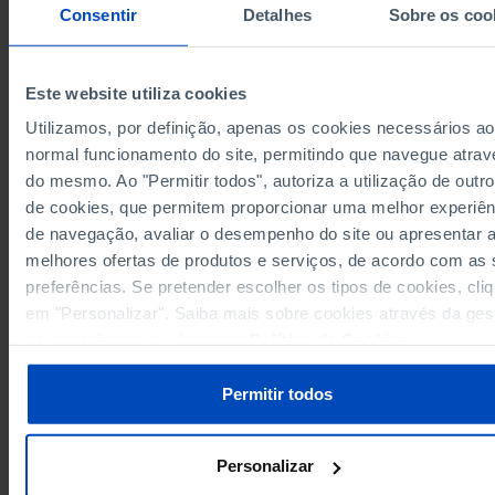
Consentir
Detalhes
Sobre os coo
1974
x
1975
x
1976
x
Este website utiliza cookies
1977
x
Utilizamos, por definição, apenas os cookies necessários ao
1978
x
normal funcionamento do site, permitindo que navegue atrav
Sources/Entities: INE, PORDATA
139.7
1979
Last updated: 2025-09-29
do mesmo. Ao "Permitir todos", autoriza a utilização de outro
115.7
1980
de cookies, que permitem proporcionar uma melhor experiên
125.7
de navegação, avaliar o desempenho do site ou apresentar 
1981
melhores ofertas de produtos e serviços, de acordo com as
204.1
1982
preferências. Se pretender escolher os tipos de cookies, cli
188.5
1983
RELATED
em "Personalizar". Saiba mais sobre cookies através da ges
224.7
1984
de preferências ou da nossa
Política de Cookies
.
Opera: average audience per performance in Portugal
138.5
1985
Cinema: box-office revenue in Portugal
88.0
1986
Permitir todos
1987
x
208.9
1988
Personalizar
180.6
1989