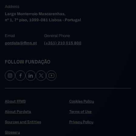
478.2
2007
Address
505.4
2008
Largo Monterroio Mascarenhas,
nº 1, 7º piso, 1099-081 Lisboa - Portugal
484.0
2009
478.1
2010
Email
General Phone
483.3
2011
┴
pordata@ffms.pt
(+351) 210 015 800
479.0
2012
413.5
2013
FOLLOW FUNDAÇÃO
549.4
2014
639.0
2015
632.9
2016
599.5
2017
610.8
2018
About FFMS
Cookies Policy
680.2
2019
221.2
About Pordata
2020
Terms of Use
170.1
2021
Sources and Entities
Privacy Policy
480.9
2022
Glossary
548.1