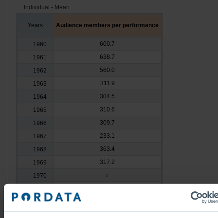
Individual - Mean
Years
Audience members per performance
600.7
1960
638.7
1961
560.0
1962
311.9
1963
304.5
1964
310.6
1965
309.7
1966
233.1
1967
363.4
1968
317.2
1969
1970
x
1971
x
1972
x
1973
x