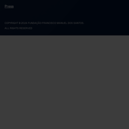
2023
Press
576.9
2024
COPYRIGHT © 2024 FUNDAÇÃO FRANCISCO MANUEL DOS SANTOS.
ALL RIGHTS RESERVED