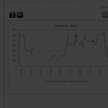
Opera
Individual - Mean
700
600
500
400
300
200
100
0
- 1960 -
- 1967 -
- 1981 -
- 1988 -
- 1995 -
- 2009 -
- 2016 -
- 1974 -
- 2002 -
Audience members per performance