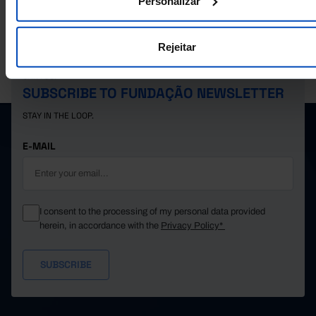
Personalizar
6,237
10,207
3,144
2022
10,641
4,199
1,799
2023
Rejeitar
9,087
2,391
1,990
2024
PORDATA IS A PROJECT OF THE FUNDAÇÃO FRANCISCO MANUEL DOS
SANTOS.
SUBSCRIBE TO FUNDAÇÃO NEWSLETTER
STAY IN THE LOOP.
E-MAIL
I consent to the processing of my personal data provided
herein, in accordance with the
Privacy Policy*