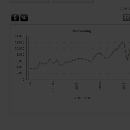
Opera
Proceeding
14,000
12,000
10,000
8,000
6,000
4,000
2,000
0
- 2014 -
- 2007 -
- 2000 -
- 2021 -
- 1993 -
Initiated