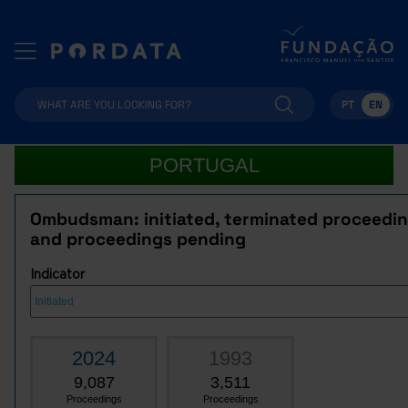
PT
EN
PORTUGAL
Ombudsman: initiated, terminated proceedi
and proceedings pending
Indicator
2024
1993
9,087
3,511
Proceedings
Proceedings