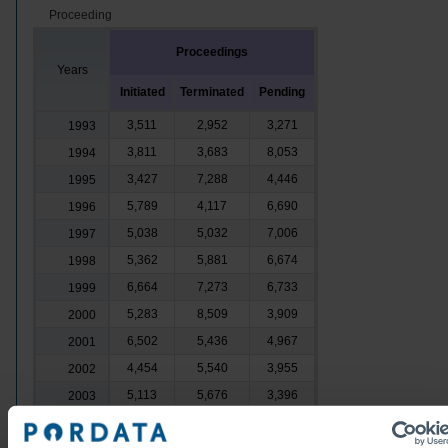
Proceeding
Proceedings
Years
Initiated
Terminated
Pending
3,511
2,952
3,271
1993
3,811
3,683
8,053
1994
3,427
7,288
4,446
1995
5,789
4,117
6,690
1996
5,038
5,032
7,006
1997
5,362
5,881
6,674
1998
6,664
7,273
6,733
1999
5,283
8,509
3,909
2000
6,502
5,436
4,967
2001
4,454
5,540
3,955
2002
5,113
5,676
3,396
2003
5,784
5,739
3,441
2004