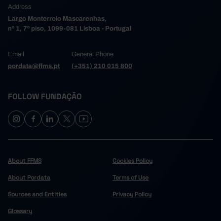
Address
189
90
2008
Largo Monterroio Mascarenhas,
176
96
2009
nº 1, 7º piso, 1099-081 Lisboa - Portugal
155
57
2010
126
82
2011
┴
┴
Email
General Phone
128
50
2012
pordata@ffms.pt
(+351) 210 015 800
116
71
2013
126
42
2014
FOLLOW FUNDAÇÃO
107
41
2015
131
60
2016
128
45
2017
95
37
2018
122
64
2019
About FFMS
Cookies Policy
48
14
2020
About Pordata
Terms of Use
111
24
2021
Sources and Entities
Privacy Policy
158
50
2022
171
64
2023
Glossary