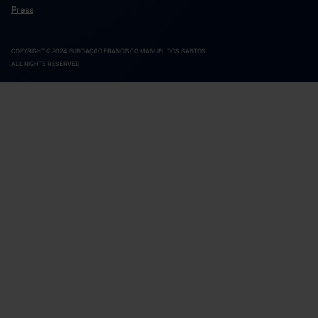
185
51
2024
Press
COPYRIGHT © 2024 FUNDAÇÃO FRANCISCO MANUEL DOS SANTOS.
ALL RIGHTS RESERVED