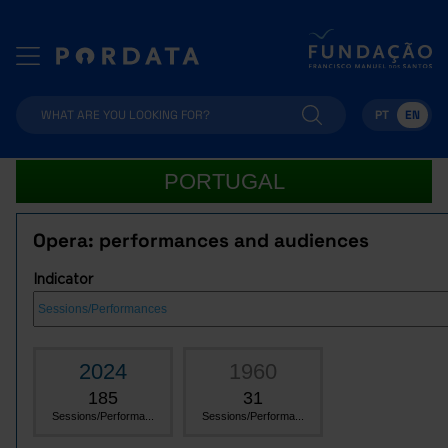
PT
EN
PORTUGAL
Opera: performances and audiences
Indicator
2024
1960
185
31
Sessions/Performa...
Sessions/Performa...