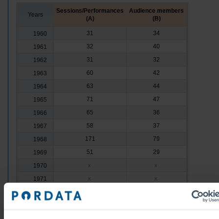
Sessions/Performances
Audience members
Years
(A)
(B)
31
34
1960
32
40
1961
31
32
1962
60
42
1963
63
44
1964
71
47
1965
65
36
1966
58
37
1967
171
79
1968
51
29
1969
1970
x
x
1971
x
x
1972
x
x
1973
x
x
1974
x
x