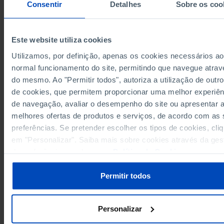
Consentir
Detalhes
Sobre os coo
1975
x
x
1976
x
x
Este website utiliza cookies
1977
x
x
1978
x
x
Utilizamos, por definição, apenas os cookies necessários ao
Sources/Entities: INE, PORDATA
32
20
normal funcionamento do site, permitindo que navegue atrav
1979
Last updated: 2025-09-29
do mesmo. Ao "Permitir todos", autoriza a utilização de outro
35
21
1980
de cookies, que permitem proporcionar uma melhor experiên
60
32
1981
de navegação, avaliar o desempenho do site ou apresentar 
98
38
1982
melhores ofertas de produtos e serviços, de acordo com as
33
24
1983
RELATED
preferências. Se pretender escolher os tipos de cookies, cli
46
27
1984
em "Personalizar". Saiba mais sobre cookies através da ges
Cultural facilities: number and capacity in Portugal
56
36
1985
de preferências ou da nossa
Política de Cookies
.
Museums, palaces and monuments of Direcção-Geral do Património Cultu
55
33
1986
visitors in Portugal
47
26
Permitir todos
1987
35
20
1988
31
22
1989
Personalizar
21
15
1990