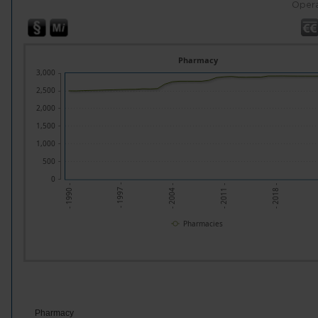
Opera
Pharmacy
3,000
2,500
2,000
1,500
1,000
500
0
- 1997 -
- 2004 -
- 2011 -
- 2018 -
- 1990 -
Pharmacies
Pharmacy