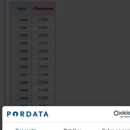
Years
Pharmacies
2,503
1990
2,501
1991
2,510
1992
2,515
1993
2,520
1994
2,528
1995
2,533
1996
2,539
1997
2,544
1998
2,546
1999
2,560
2000
2,556
2001
2,566
2002
2,693
2003
2,759
2004