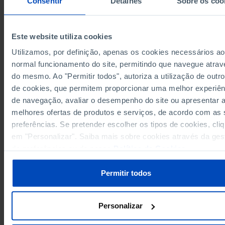
Consentir
Detalhes
Sobre os coo
2,775
2005
2,775
2006
Este website utiliza cookies
2,775
2007
Utilizamos, por definição, apenas os cookies necessários ao
2,774
2008
Sources/Entities: INE, PORDATA
normal funcionamento do site, permitindo que navegue atrav
2,803
2009
Last updated: 2026-06-26
do mesmo. Ao "Permitir todos", autoriza a utilização de outro
2,879
2010
de cookies, que permitem proporcionar uma melhor experiên
2,900
2011
de navegação, avaliar o desempenho do site ou apresentar 
2,910
2012
melhores ofertas de produtos e serviços, de acordo com as
2,892
2013
preferências. Se pretender escolher os tipos de cookies, cli
RELATED
2,889
2014
em "Personalizar". Saiba mais sobre cookies através da ges
Primary health centres: number, branches and beds (1961-2012) in Portug
de preferências ou da nossa
Política de Cookies
.
2,892
2015
NHS: spending on medicines - Mainland Portugal in Portugal
2,892
2016
Permitir todos
2,923
2017
2,923
2018
2,924
2019
Personalizar
2,922
2020