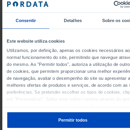
1,195
138
181
245
159
2005
1,741
200
281
403
200
2006
2,030
184
289
438
246
2007
Consentir
Detalhes
Sobre os coo
1,962
188
269
452
216
2008
1,926
171
239
491
211
2009
Este website utiliza cookies
1,680
137
218
421
206
2010
Utilizamos, por definição, apenas os cookies necessários ao
1,631
111
211
377
229
2011
normal funcionamento do site, permitindo que navegue atrav
1,252
102
177
354
200
2012
do mesmo. Ao "Permitir todos", autoriza a utilização de outro
Sources/Entities: FCT/MECI, PORDATA
685
55
96
203
96
2013
Last updated: 2022-12-21
de cookies, que permitem proporcionar uma melhor experiên
877
81
154
240
122
2014
de navegação, avaliar o desempenho do site ou apresentar 
894
80
166
212
137
2015
melhores ofertas de produtos e serviços, de acordo com as
preferências. Se pretender escolher os tipos de cookies, cli
em "Personalizar". Saiba mais sobre cookies através da ges
RELATED
de preferências ou da nossa
Política de Cookies
.
School Welfare Measures expenditure in non-higher education: total and b
system of education – Mainland Portugal in Portugal
Permitir todos
Researchers (FTE) involved in research and development activities (R&D):
and by field of scientific activity in Portugal