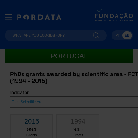
PT
EN
PORTUGAL
PhDs grants awarded by scientific area - FCT
(1994 - 2015)
Indicator
2015
1994
894
945
Grants
Grants