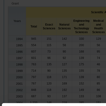
Grant
Scientific 
Engineering
Medical
Years
Exact
Natural
and
and
Total
Sciences
Sciences
Technology
Health
Sciences
Sciences
945
151
142
330
129
1994
554
115
58
200
56
1995
607
73
90
168
95
1996
601
96
92
139
74
1997
763
135
127
175
46
1998
714
90
135
155
78
1999
797
118
171
139
80
2000
767
120
169
152
85
2001
848
118
192
149
86
2002
687
93
137
133
108
2003
1,233
148
218
285
151
2004