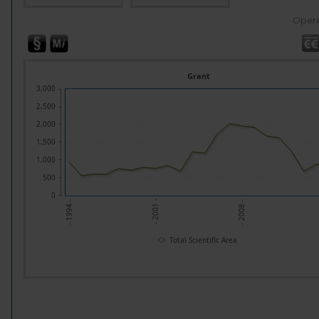
Opera
Grant
3,000
2,500
2,000
1,500
1,000
500
0
- 2001 -
- 2008 -
- 1994 -
Total Scientific Area