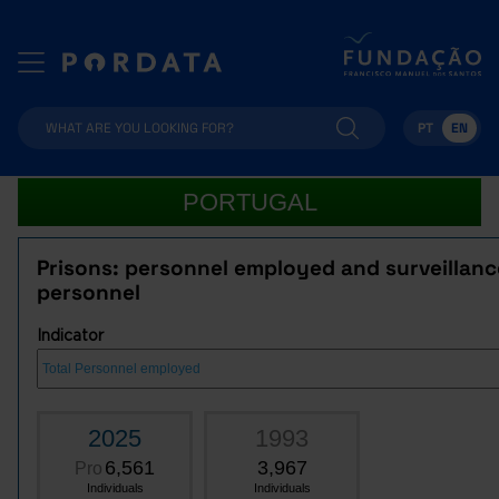
PT
EN
PORTUGAL
Prisons: personnel employed and surveillanc
personnel
Indicator
2025
1993
6,561
3,967
Pro
Individuals
Individuals