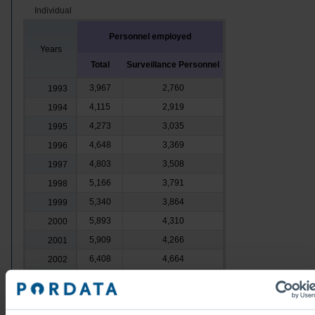
Individual
Personnel employed
Years
Total
Surveillance Personnel
3,967
2,760
1993
4,115
2,919
1994
4,273
3,035
1995
4,648
3,369
1996
4,803
3,508
1997
5,166
3,791
1998
5,340
3,864
1999
5,893
4,310
2000
5,909
4,266
2001
6,408
4,664
2002
6,427
4,735
2003
6,326
4,639
2004