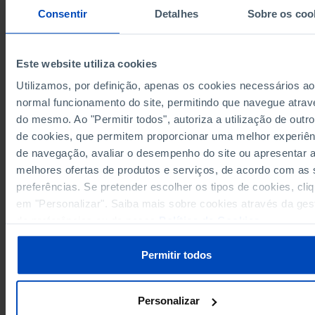
6,265
4,596
2005
Consentir
Detalhes
Sobre os coo
6,098
4,482
2006
5,930
4,339
2007
5,808
4,344
2008
Este website utiliza cookies
5,899
4,483
2009
Utilizamos, por definição, apenas os cookies necessários ao
5,770
4,405
2010
normal funcionamento do site, permitindo que navegue atrav
5,627
4,309
2011
do mesmo. Ao "Permitir todos", autoriza a utilização de outro
Sources/Entities: DGPJ/MJ, PORDATA
5,688
4,414
2012
de cookies, que permitem proporcionar uma melhor experiên
Last updated: 2026-05-29
de navegação, avaliar o desempenho do site ou apresentar 
6,564
4,303
2013
melhores ofertas de produtos e serviços, de acordo com as
6,306
4,141
2014
preferências. Se pretender escolher os tipos de cookies, cli
6,251
4,081
2015
em "Personalizar". Saiba mais sobre cookies através da ges
6,299
4,044
2016
RELATED
de preferências ou da nossa
Política de Cookies
.
6,725
4,401
2017
Prisons: total and capacity in Portugal
6,783
4,336
2018
(R)
Permitir todos
6,665
4,246
2019
(R)
6,629
4,152
2020
(R)
Personalizar
6,700
4,175
2021