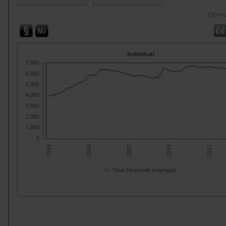
Opera
Individual
7,000
6,000
5,000
4,000
3,000
2,000
1,000
0
- 1993 -
- 2000 -
- 2007 -
- 2014 -
- 2021 -
Total Personnel employed