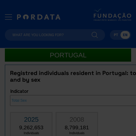
PT
EN
PORTUGAL
Registred individuals resident in Portugal: to
and by sex
Indicator
2025
2008
9,262,653
8,799,181
Individuals
Individuals