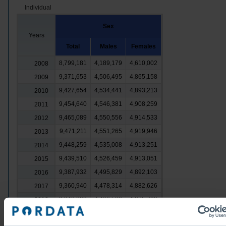
Individual
Sex
Years
Total
Males
Females
8,799,181
4,189,179
4,610,002
2008
9,371,653
4,506,495
4,865,158
2009
9,427,654
4,534,441
4,893,213
2010
9,454,640
4,546,381
4,908,259
2011
9,465,089
4,550,556
4,914,533
2012
9,471,211
4,551,265
4,919,946
2013
9,448,259
4,535,008
4,913,251
2014
9,439,510
4,526,459
4,913,051
2015
9,387,932
4,495,829
4,892,103
2016
9,360,940
4,478,314
4,882,626
2017
9,342,202
4,466,502
4,875,700
2018
9,318,394
4,452,514
4,865,880
2019