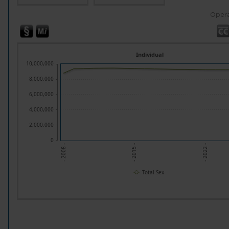
Opera
Individual
10,000,000
8,000,000
6,000,000
4,000,000
2,000,000
0
- 2022 -
- 2015 -
- 2008 -
Total Sex