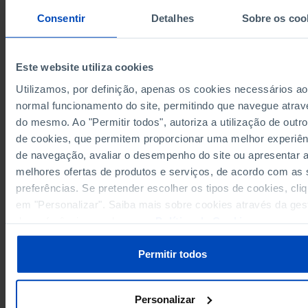
9,314,947
4,452,567
4,862,380
2020
Consentir
Detalhes
Sobre os coo
9,298,389
4,443,499
4,854,890
2021
9,263,175
4,426,267
4,836,908
2022
9,260,214
4,425,726
4,834,488
2023
Este website utiliza cookies
9,254,826
4,424,363
4,830,463
2024
Utilizamos, por definição, apenas os cookies necessários ao
9,262,653
4,430,577
4,832,076
2025
normal funcionamento do site, permitindo que navegue atrav
Sources/Entities: SGMAI, PORDATA
do mesmo. Ao "Permitir todos", autoriza a utilização de outro
Last updated: 2026-03-16
de cookies, que permitem proporcionar uma melhor experiên
de navegação, avaliar o desempenho do site ou apresentar 
melhores ofertas de produtos e serviços, de acordo com as
preferências. Se pretender escolher os tipos de cookies, cli
em "Personalizar". Saiba mais sobre cookies através da ges
RELATED
de preferências ou da nossa
Política de Cookies
.
Registred individuals resident in Portugal: total and by age group in Portug
Annual average resident population: total and by sex in Portugal
Permitir todos
Personalizar