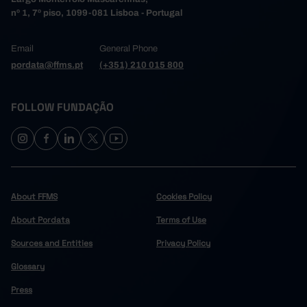
nº 1, 7º piso, 1099-081 Lisboa - Portugal
15.0
2017
16.7
2018
Email
General Phone
18.0
2019
pordata@ffms.pt
(+351) 210 015 800
19.8
2020
19.8
2021
FOLLOW FUNDAÇÃO
17.9
2022
20.6
2023
19.2
2024
Pro
About FFMS
Cookies Policy
About Pordata
Terms of Use
Sources and Entities
Privacy Policy
Glossary
Press