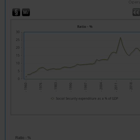
Opera
Ratio - %
30
25
20
15
10
5
0
- 1976 -
- 1983 -
- 1990 -
- 1997 -
- 2004 -
- 2011 -
- 2018 -
- 1960 -
Social Security expenditure as a % of GDP
Ratio - %