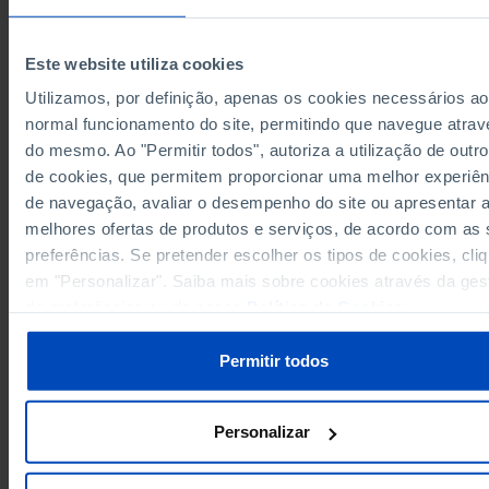
6.4
1984
6.5
1985
Este website utiliza cookies
7.3
1986
Utilizamos, por definição, apenas os cookies necessários ao
7.7
1987
normal funcionamento do site, permitindo que navegue atrav
Sources/Entities: IGFSS/MTSSS, INE, PORDATA
7.6
1988
do mesmo. Ao "Permitir todos", autoriza a utilização de outro
Last updated: 2026-07-14
de cookies, que permitem proporcionar uma melhor experiên
7.3
1989
de navegação, avaliar o desempenho do site ou apresentar 
7.5
1990
melhores ofertas de produtos e serviços, de acordo com as
8.0
1991
preferências. Se pretender escolher os tipos de cookies, cli
8.4
1992
RELATED
em "Personalizar". Saiba mais sobre cookies através da ges
9.5
1993
de preferências ou da nossa
Política de Cookies
.
Social Security revenue as a % of GDP in Portugal
9.1
1994
9.1
1995
Permitir todos
9.3
1996
9.4
1997
Personalizar
9.5
1998
9.7
1999
PORDATA IS A PROJECT OF THE FUNDAÇÃO FRANCISCO MANUEL DOS