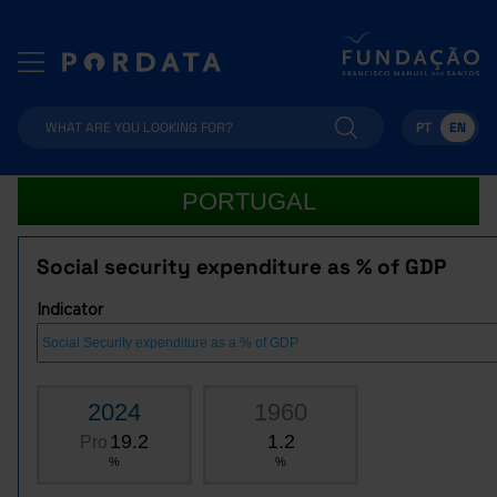
PT
EN
PORTUGAL
Social security expenditure as % of GDP
Indicator
2024
1960
19.2
1.2
Pro
%
%