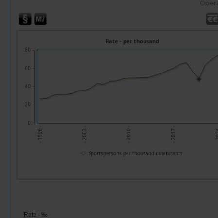
Opera
Rate - per thousand
80
60
40
20
0
- 20
- 2017 -
- 2010 -
- 2003 -
- 1996 -
Sportspersons per thousand inhabitants
Rate - ‰