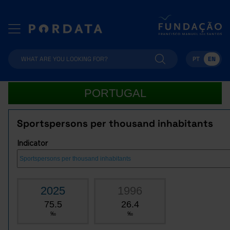
PT
EN
PORTUGAL
Sportspersons per thousand inhabitants
Indicator
2025
1996
75.5
26.4
‰
‰