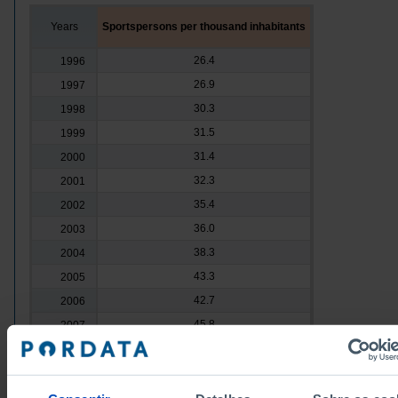
Years
Sportspersons per thousand inhabitants
26.4
1996
26.9
1997
30.3
1998
31.5
1999
31.4
2000
32.3
2001
35.4
2002
36.0
2003
38.3
2004
43.3
2005
42.7
2006
45.8
2007
46.3
2008
48.5
2009
49.4
2010