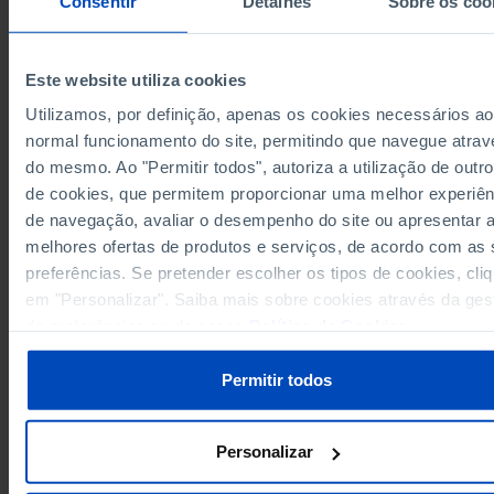
Consentir
Detalhes
Sobre os coo
49.5
2011
49.8
2012
Este website utiliza cookies
50.0
2013
Utilizamos, por definição, apenas os cookies necessários ao
52.2
2014
Sources/Entities: INE, IPDJ/MAP-MJM, PORDATA
normal funcionamento do site, permitindo que navegue atrav
54.6
2015
Last updated: 2026-08-05
do mesmo. Ao "Permitir todos", autoriza a utilização de outro
57.4
2016
de cookies, que permitem proporcionar uma melhor experiên
60.1
2017
de navegação, avaliar o desempenho do site ou apresentar 
64.6
2018
melhores ofertas de produtos e serviços, de acordo com as
66.5
2019
preferências. Se pretender escolher os tipos de cookies, cli
RELATED
56.6
2020
em "Personalizar". Saiba mais sobre cookies através da ges
Annual average resident population: total and by age group in Portugal
de preferências ou da nossa
Política de Cookies
.
48.2
2021
┴
Clubs: total and by certain sport federations in Portugal
63.7
2022
Permitir todos
69.9
2023
74.7
2024
75.5
2025
Personalizar