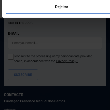
PORDATA IS A PROJECT OF THE FUNDAÇÃO FRANCISCO MANUEL DOS
Rejeitar
SANTOS.
SUBSCRIBE TO FUNDAÇÃO NEWSLETTER
STAY IN THE LOOP.
E-MAIL
I consent to the processing of my personal data provided
herein, in accordance with the
Privacy Policy*
CONTACTS
Fundação Francisco Manuel dos Santos