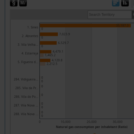
35,187.3
1. Sines
0
7,023.9
2. Abrantes
0
6,529.7
3. Vila Velha...
0
4,479.1
4. Estarreja
1,465.2
4,120.8
5. Figueira d...
2,212.5
0
284. Vidigueira...
0
0
285. Vila da Pr...
0
286. Vila do Po...
0
287. Vila Nova ...
0
0
288. Vila Nova ...
0
0
10,000
20,000
30,000
Natural gas consumption per inhabitant (Ratio)