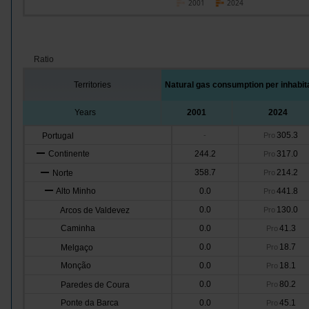
2001
2024
Ratio
Territories
Natural gas consumption per inhabit
Years
2001
2024
305.3
Portugal
-
Pro
Continente
244.2
317.0
Pro
358.7
214.2
Norte
Pro
Alto Minho
0.0
441.8
Pro
0.0
130.0
Arcos de Valdevez
Pro
Caminha
0.0
41.3
Pro
0.0
18.7
Melgaço
Pro
Monção
0.0
18.1
Pro
0.0
80.2
Paredes de Coura
Pro
Ponte da Barca
0.0
45.1
Pro