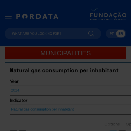
PT
EN
MUNICIPALITIES
Natural gas consumption per inhabitant
Year
Indicator
Options
Op