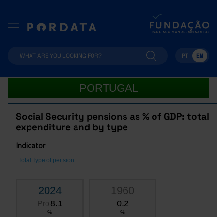
PT
EN
PORTUGAL
Social Security pensions as % of GDP: total
expenditure and by type
Indicator
2024
1960
8.1
0.2
Pro
%
%