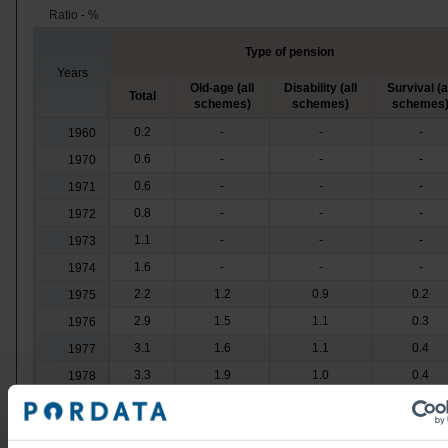
Ratio - %
Type of pension
Years
Old-age (all
Disability (all
Survival (a
Total
schemes)
schemes)
schemes
0.2
-
-
-
1960
0.6
-
-
-
1970
0.6
-
-
-
1971
0.8
-
-
-
1972
1.1
-
-
-
1973
1.6
-
-
-
1974
2.2
1.2
0.9
0.2
1975
2.9
1.5
1.1
0.3
1976
3.1
1.6
1.1
0.4
1977
3.3
1.9
1.0
0.4
1978
3.3
2.0
0.9
0.3
1979
3.8
2.4
1.1
0.4
1980