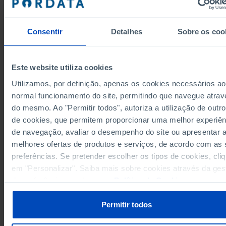
299
223
76
693
472
1971
486
304
182
366
231
1972
Consentir
Detalhes
Sobre os coo
521
290
231
193
118
1973
350
189
161
477
310
1974
380
266
114
454
232
1975
Este website utiliza cookies
236
144
92
397
237
1976
Utilizamos, por definição, apenas os cookies necessários ao
325
219
106
194
136
1977
normal funcionamento do site, permitindo que navegue atrav
400
285
115
361
252
1978
do mesmo. Ao "Permitir todos", autoriza a utilização de outro
Sources/Entities: INPI/MJ-MECI-ME, PORDATA
443
288
155
917
762
1979
Last updated: 2026-05-12
de cookies, que permitem proporcionar uma melhor experiên
449
297
152
721
476
1980
de navegação, avaliar o desempenho do site ou apresentar 
418
231
187
372
242
melhores ofertas de produtos e serviços, de acordo com as
1981
preferências. Se pretender escolher os tipos de cookies, cli
569
285
284
241
131
1982
em "Personalizar". Saiba mais sobre cookies através da ges
540
234
306
161
67
1983
RELATED
de preferências ou da nossa
Política de Cookies
.
659
298
361
446
235
1984
Inventions/patents of residents in Portugal: applications and concession
677
317
360
1,264
602
1985
via the Portuguese, European and International processes in Portugal
Permitir todos
736
344
392
379
187
1986
Scientific publications: total and by scientific area – Global count in Portug
695
287
408
287
191
1987