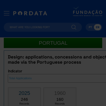
PT
EN
PORTUGAL
Design: applications, concessions and objec
made via the Portuguese process
Indicator
2025
1960
246
160
Records
Records