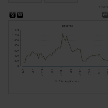
Opera
Records
1,400
1,200
1,000
800
600
400
200
0
- 1988 -
- 2
- 1981 -
- 2016 -
- 1974 -
- 2009 -
- 1967 -
- 2002 -
- 1960 -
- 1995 -
Total Applications