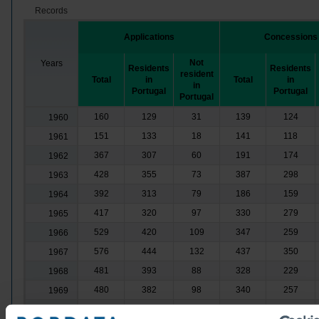
Records
Applications
Concessions
Not
Years
Residents
Residents
resident
Total
in
Total
in
in
Portugal
Portugal
Portugal
160
129
31
139
124
1960
151
133
18
141
118
1961
367
307
60
191
174
1962
428
355
73
387
298
1963
392
313
79
186
159
1964
417
320
97
330
279
1965
529
420
109
347
259
1966
576
444
132
437
350
1967
481
393
88
328
229
1968
480
382
98
340
257
1969
527
345
182
368
300
1970