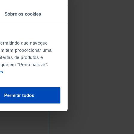
Sobre os cookies
 permitindo que navegue
permitem proporcionar uma
fertas de produtos e
ique em "Personalizar".
es
.
Permitir todos