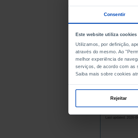
1967
Consentir
1968
1969
1970
Este website utiliza cookies
1971
Utilizamos, por definição, a
1972
através do mesmo. Ao "Permit
1973
melhor experiência de naveg
serviços, de acordo com as s
1974
Saiba mais sobre cookies at
1975
1976
1977
Rejeitar
1978
1979
Sources/Entities: I
1980
Last updated: 2026-0
1981
1982