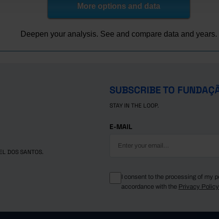
1.3
More options and data
1.4
2.3
┴
Deepen your analysis. See and compare data and years.
2.3
2.3
2.3
2.5
SUBSCRIBE TO FUNDAÇ
3.3
STAY IN THE LOOP.
3.2
3.3
E-MAIL
3.3
2.9
EL DOS SANTOS.
3.0
3.1
I consent to the processing of my p
accordance with the
Privacy Polic
3.2
3.2
-