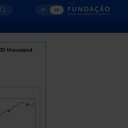
PT
EN
100 thousand