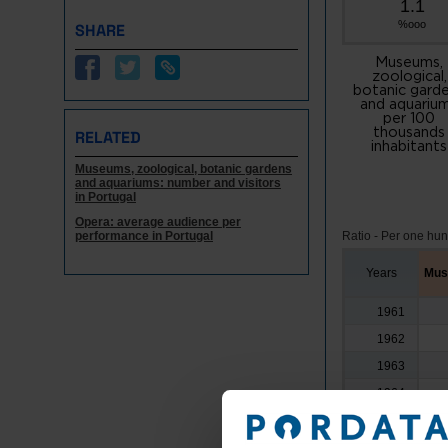
1.1
%ooo
SHARE
Museums,
zoological,
botanic gard
and aquariu
per 100
thousands
RELATED
inhabitants
Museums, zoological, botanic gardens
and aquariums: number and visitors
in Portugal
Opera: average audience per
performance in Portugal
Ratio - Per one hu
Years
Muse
1961
1962
1963
1964
1965
1966