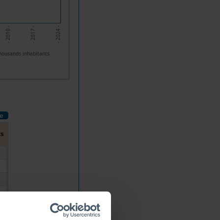
- 2010 -
- 2017 -
- 2024 -
housands inhabitants
le
ts