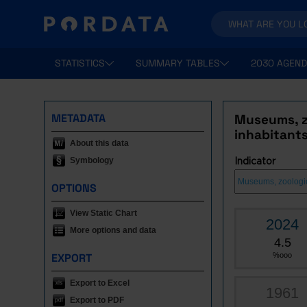
STATISTICS
SUMMARY TABLES
2030 AGEND
METADATA
Museums, z
inhabitant
About this data
Symbology
Indicator
OPTIONS
View Static Chart
2024
More options and data
4.5
EXPORT
%ooo
Export to Excel
1961
Export to PDF