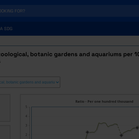
A SDG
oological, botanic gardens and aquariums per 
s
Ratio - Per one hundred thousand
5
4
3
2