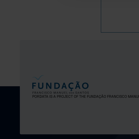
1983
1984
1985
1986
1987
1988
1989
1990
1991
1992
1993
1994
PORDATA IS A PROJECT OF THE FUNDAÇÃO FRANCISCO MANU
1995
1996
1997
1998
1999