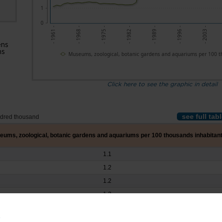
1
0
- 1961 -
- 1968 -
- 1975 -
- 1982 -
- 1989 -
- 1996 -
- 2003 -
ens
ms
Museums, zoological, botanic gardens and aquariums per 100 t
Click here to see the graphic in detail
see full tab
ndred thousand
ums, zoological, botanic gardens and aquariums per 100 thousands inhabitan
1.1
1.2
1.2
1.3
1.4
1.3