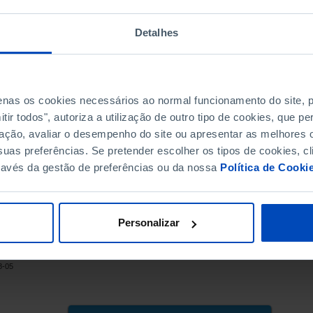
1.4
Detalhes
1.4
1.4
1.4
1.4
penas os cookies necessários ao normal funcionamento do site,
1.4
ir todos", autoriza a utilização de outro tipo de cookies, que 
1.4
ação, avaliar o desempenho do site ou apresentar as melhores o
uas preferências. Se pretender escolher os tipos de cookies, cl
1.3
ravés da gestão de preferências ou da nossa
Política de Cooki
1.3
1.3
1.3
Personalizar
1.3
1.3
NE, PORDATA
1.3
8-05
1.2
1.2