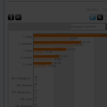
Opções
O
74.97
1. Lisboa
35.307
47.116
2. Albufeira
40.227
32.653
3. Porto
10.405
25.667
4. Funchal
18.660
18.553
5. Loulé
13.058
44
295. Pedrógão G...
23
42
296. Odivelas
0
37
297. Arruda dos...
0
27
298. Corvo
0
26
299. Penedono