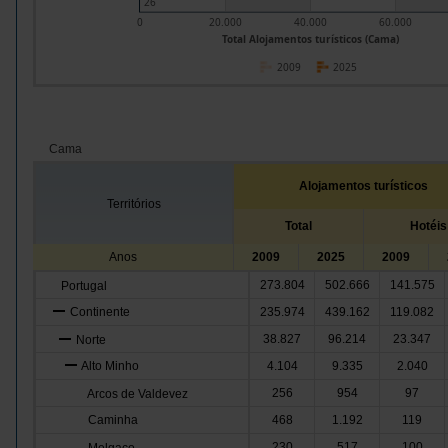
26
0
20.000
40.000
60.000
Total Alojamentos turísticos (Cama)
2009
2025
Cama
Alojamentos turísticos
Territórios
Total
Hotéis
Anos
2009
2025
2009
273.804
502.666
141.575
Portugal
Continente
235.974
439.162
119.082
38.827
96.214
23.347
Norte
Alto Minho
4.104
9.335
2.040
256
954
97
Arcos de Valdevez
Caminha
468
1.192
119
230
517
100