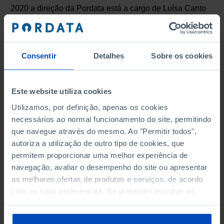
2020 a direção da Pordata está a cargo de Luísa Canto
e Castro Loura, com uma equipa de colaboradores
diretos: Filipa Coelho, Ana Luísa Barbosa, Kátia
Ribeiro Duarte, Rita Rosado, Ana Teodósio, Catarina
Consentir
Detalhes
Sobre os cookies
Ruivo,
Joana Zózimo,
Mónica Santos
, Pedro Paredes
e Sofia Barão.
Este website utiliza cookies
Utilizamos, por definição, apenas os cookies
Ficha Técnica
necessários ao normal funcionamento do site, permitindo
que navegue através do mesmo. Ao "Permitir todos",
Realização:
Fundação Francisco Manuel dos Santos
autoriza a utilização de outro tipo de cookies, que
Diretora do Projeto:
Luísa Canto e Castro Loura
permitem proporcionar uma melhor experiência de
Head:
Filipa Coelho
navegação, avaliar o desempenho do site ou apresentar
Líderes de Conteúdos:
Ana Luísa Barbosa e Rita
as melhores ofertas de produtos e serviços, de acordo
Rosado
com as suas preferências. Se pretender escolher os
tipos de cookies, clique em "Personalizar". Saiba mais
Líder de Infraestruturas e BI:
Kátia Ribeiro Duarte
sobre cookies através da gestão de preferências ou da
Equipa:
Ana Teodósio, Catarina Ruivo, Joana