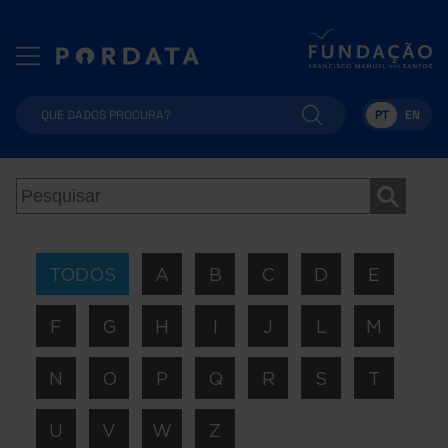
PT
EN
TODOS
A
B
C
D
E
F
G
H
I
J
L
M
N
O
P
Q
R
S
T
U
V
W
Z