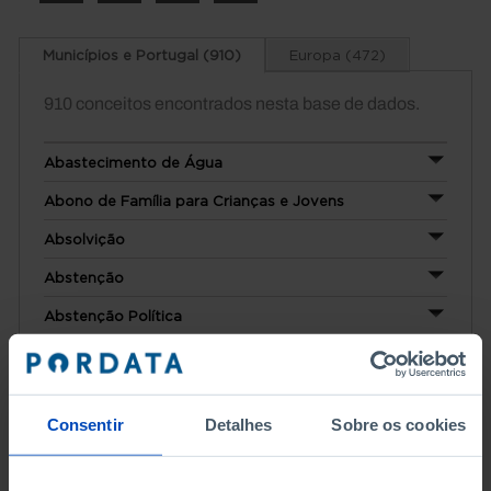
Municípios e Portugal (910)
Europa (472)
910 conceitos encontrados nesta base de dados.
Abastecimento de Água
Abono de Família para Crianças e Jovens
Absolvição
Abstenção
Abstenção Política
Abstenção Técnica
Ação Executiva
Consentir
Detalhes
Sobre os cookies
Acesso Telefónico
Acesso Telefónico Analógico