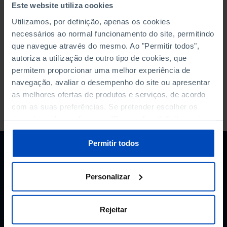
Este website utiliza cookies
Acidente de Trabalho
Utilizamos, por definição, apenas os cookies
necessários ao normal funcionamento do site, permitindo
anterior
1
2
3
4
5
6
7
8
9
10
...
próximo
que navegue através do mesmo. Ao "Permitir todos",
autoriza a utilização de outro tipo de cookies, que
permitem proporcionar uma melhor experiência de
navegação, avaliar o desempenho do site ou apresentar
as melhores ofertas de produtos e serviços, de acordo
A PORDATA É UM PROJETO DA FUNDAÇÃO FRANCISCO MANUEL DOS
com as suas preferências. Se pretender escolher os
SANTOS.
tipos de cookies, clique em "Personalizar". Saiba mais
SUBSCREVER A NEWSLETTER DA
sobre cookies através da gestão de preferências ou da
FUNDAÇÃO
nossa
Política de Cookies
.
Permitir todos
MANTENHA-SE A PAR.
Personalizar
E-MAIL
Rejeitar
Autorizo o tratamento dos meus dados pessoais aqui