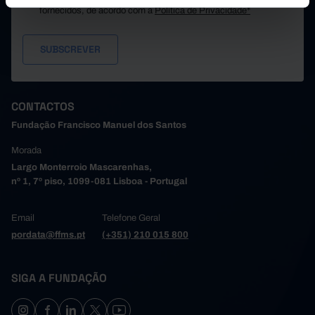
fornecidos, de acordo com a
Política de Privacidade*
CONTACTOS
Fundação Francisco Manuel dos Santos
Morada
Largo Monterroio Mascarenhas,
nº 1, 7º piso, 1099-081 Lisboa - Portugal
Email
Telefone Geral
pordata@ffms.pt
(+351) 210 015 800
SIGA A FUNDAÇÃO