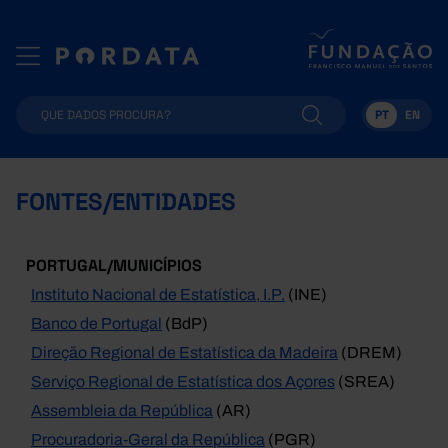
PT
EN
FONTES/ENTIDADES
PORTUGAL/MUNICÍPIOS
Instituto Nacional de Estatística, I.P.
(INE)
Banco de Portugal
(BdP)
Direção Regional de Estatística da Madeira
(DREM)
Serviço Regional de Estatística dos Açores
(SREA)
Assembleia da República
(AR)
Procuradoria-Geral da República
(PGR)