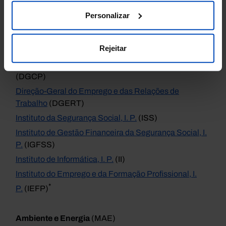
Trabalho, Solidariedade e Segurança
Personalizar
Social
(MTSSS)
Caixa Geral de Aposentações, I. P.
(CGA)*
Rejeitar
Direção-Geral da Segurança Social
(DGSS)
Direção-Geral de Coordenação e Planeamento
(DGCP)
Direção-Geral do Emprego e das Relações de
Trabalho
(DGERT)
Instituto da Segurança Social, I. P.
(ISS)
Instituto de Gestão Financeira da Segurança Social, I.
P.
(IGFSS)
Instituto de Informática, I. P.
(II)
Instituto do Emprego e da Formação Profissional, I.
*
P.
(IEFP)
Ambiente e Energia
(MAE)