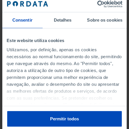
Serviços Marítimos
(DGRM)*
Instituto da Mobilidade e dos Transportes, I.P.
(IMT)*
Consentir
Detalhes
Sobre os cookies
Economia
(ME)
Direção-Geral de Recursos Naturais, Segurança e
Este website utiliza cookies
Serviços Marítimos
(DGRM)*
Utilizamos, por definição, apenas os cookies
Gabinete de Estratégia e Estudos
(GEE)
necessários ao normal funcionamento do site, permitindo
Instituto da Mobilidade e dos Transportes, I.P.
(IMT)*
que navegue através do mesmo. Ao "Permitir todos",
autoriza a utilização de outro tipo de cookies, que
Instituto do Cinema e do Audiovisual, I. P.
(ICA)*
permitem proporcionar uma melhor experiência de
Instituto do Emprego e da Formação Profissional, I.
navegação, avaliar o desempenho do site ou apresentar
*
P.
(IEFP)
as melhores ofertas de produtos e serviços, de acordo
Instituto Nacional da Propriedade Industrial, I.
com as suas preferências. Se pretender escolher os
P
. (INPI)*
tipos de cookies, clique em "Personalizar". Saiba mais
Instituto Português do Mar e da Atmosfera, I.
sobre cookies através da gestão de preferências ou da
P.
(IPMA)*
nossa
Política de Cookies
.
Permitir todos