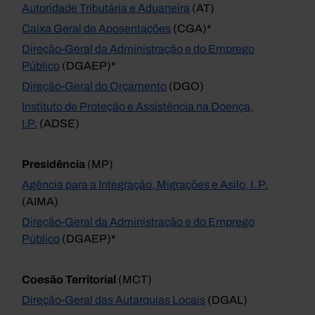
Autoridade Tributária e Aduaneira
(AT)
Caixa Geral de Aposentações
(CGA)*
Direção-Geral da Administração e do Emprego
Público
(DGAEP)*
Direção-Geral do Orçamento
(DGO)
Instituto de Proteção e Assistência na Doença,
I.P.
(ADSE)
Presidência
(MP)
Agência para a Integração, Migrações e Asilo, I. P.
(AIMA)
Direção-Geral da Administração e do Emprego
Público
(DGAEP)*
Coesão Territorial
(MCT)
Direção-Geral das Autarquias Locais
(DGAL)