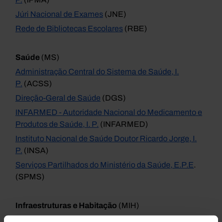
Júri Nacional de Exames
(JNE)
Rede de Bibliotecas Escolares
(RBE)
Saúde
(MS)
Administração Central do Sistema de Saúde, I.
P.
(ACSS)
Direção-Geral de Saúde
(DGS)
INFARMED - Autoridade Nacional do Medicamento e
Produtos de Saúde, I. P.
(INFARMED)
Instituto Nacional de Saúde Doutor Ricardo Jorge, I.
P.
(INSA)
Serviços Partilhados do Ministério da Saúde, E.P.E
.
(SPMS)
Infraestruturas e Habitação
(MIH)
Direção-Geral de Recursos Naturais, Segurança e