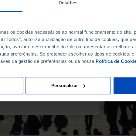
Detalhes
OJE O DINHEIRO DO PASSADO?
penas os cookies necessários ao normal funcionamento do site,
ir todos", autoriza a utilização de outro tipo de cookies, que 
ação, avaliar o desempenho do site ou apresentar as melhores o
 registou 11,4 milhões de habitantes, o valor mais
uas preferências. Se pretender escolher os tipos de cookies, cl
e, completando sete anos consecutivos de
ravés da gestão de preferências ou da nossa
Política de Cooki
lsionado sobretudo pela imigração.
 da Pordata que aprofunda o retrato demográfico de
ão Europeia, a partir dos dados das Estimativas da
te revistos, recentemente, pelo Instituto Nacional
Personalizar
S