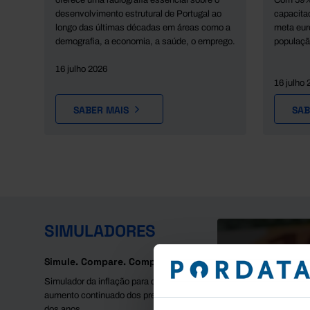
oferece uma radiografia essencial sobre o
Com 59% 
os
desenvolvimento estrutural de Portugal ao
capacitad
longo das últimas décadas em áreas como a
meta eur
demografia, a economia, a saúde, o emprego.
populaçã
16 julho 2026
16 julho 
SABER MAIS
SAB
SIMULADORES
Simule. Compare. Compreenda.
Simulador da inflação para descontar o
aumento continuado dos preços ao longo
dos anos.