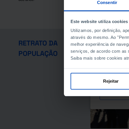
Consentir
QUANTO VALE H
Este website utiliza cookies
Utilizamos, por definição, a
através do mesmo. Ao "Permit
RETRATO DA
melhor experiência de naveg
Em 2025, Portugal
serviços, de acordo com as s
POPULAÇÃO
elevado de sempr
Saiba mais sobre cookies at
crescimento, impu
Consulte o estudo
Portugal e da Uni
População Residen
Rejeitar
de Estatística.
SABER MAI