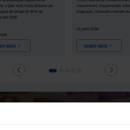
da população digitalmente
Foram sete anos consecutivos 
a, o país está muito distante da
crescimento, impulsionado sobr
opeia de atingir os 80% da
imigração. Consulte o estudo da
o até 2030.
11 julho 2026
2026
ER MAIS
SABER MAIS