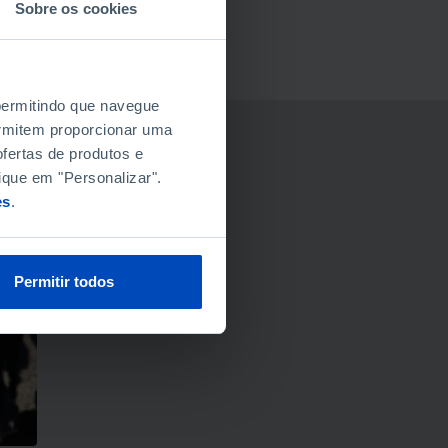
Sobre os cookies
 permitindo que navegue
permitem proporcionar uma
fertas de produtos e
ique em "Personalizar".
es
.
Permitir todos