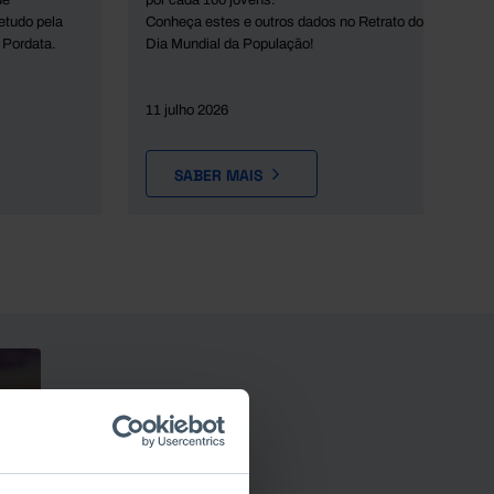
de
por cada 100 jovens.
etudo pela
Conheça estes e outros dados no Retrato do
 Pordata.
Dia Mundial da População!
11 julho 2026
SABER MAIS