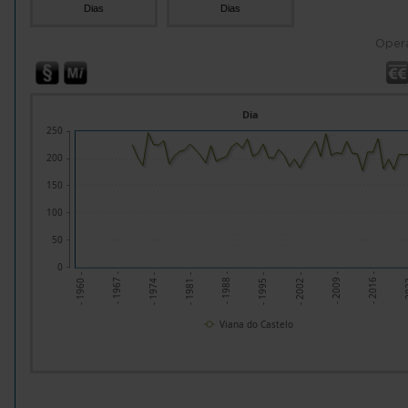
Dias
Dias
Oper
Dia
250
200
150
100
50
0
- 1995 -
- 1988 -
- 2
- 1981 -
- 2016 -
- 1974 -
- 2009 -
- 1967 -
- 2002 -
- 1960 -
Viana do Castelo