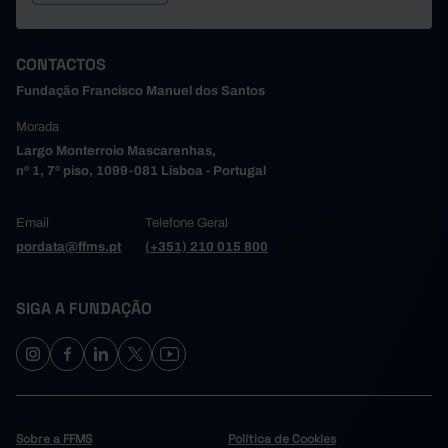
232
275
250
282
290
2005
204
246
229
261
271
2006
CONTACTOS
246
269
251
275
285
2007
Fundação Francisco Manuel dos Santos
206
251
217
266
266
2008
Morada
211
257
189
263
252
2009
Largo Monterroio Mascarenhas,
209
233
215
246
239
2010
nº 1, 7º piso, 1099-081 Lisboa - Portugal
232
259
245
271
268
2011
210
263
229
287
277
2012
Email
Telefone Geral
209
241
224
253
258
2013
pordata@ffms.pt
(+351) 210 015 800
178
230
154
246
236
2014
212
256
241
279
276
2015
SIGA A FUNDAÇÃO
212
228
218
253
245
2016
237
279
245
292
290
2017
181
231
185
245
255
2018
199
258
215
263
258
2019
180
234
201
240
247
2020
Sobre a FFMS
Política de Cookies