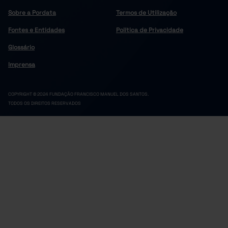
208
243
215
275
268
2021
Sobre a Pordata
Termos de Utilização
207
254
213
257
259
2022
Fontes e Entidades
Política de Privacidade
208
253
220
265
258
2023
189
225
200
262
252
2024
Glossário
195
219
198
235
242
2025
Imprensa
COPYRIGHT © 2024 FUNDAÇÃO FRANCISCO MANUEL DOS SANTOS.
TODOS OS DIREITOS RESERVADOS