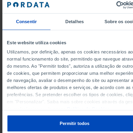
202
218
201
276
246
1971
187
220
188
353
208
1972
248
263
242
295
261
1973
Consentir
Detalhes
Sobre os coo
226
249
223
282
257
1974
225
241
231
293
253
1975
233
227
223
262
239
1976
Este website utiliza cookies
190
215
188
244
223
1977
Utilizamos, por definição, apenas os cookies necessários ao
205
229
200
256
232
1978
normal funcionamento do site, permitindo que navegue atrav
Fontes/Entidades: IPMA/MECI-ME-MAE-MAP, PORDATA
213
223
207
256
235
1979
do mesmo. Ao "Permitir todos", autoriza a utilização de outro
Última actualização: 2026-05-07
216
240
204
281
266
1980
de cookies, que permitem proporcionar uma melhor experiên
de navegação, avaliar o desempenho do site ou apresentar 
227
243
223
282
266
1981
melhores ofertas de produtos e serviços, de acordo com as
217
249
227
347
267
1982
preferências. Se pretender escolher os tipos de cookies, cli
206
238
215
276
265
1983
RELACIONADOS
em "Personalizar". Saiba mais sobre cookies através da ges
192
214
198
267
242
1984
de preferências ou da nossa
Política de Cookies
.
Potencial de acidificação: total e por alguns setores de atividade económ
224
247
221
265
256
1985
Portugal
195
241
203
266
263
1986
Corpos de Bombeiros em Portugal
Permitir todos
200
218
203
225
244
1987