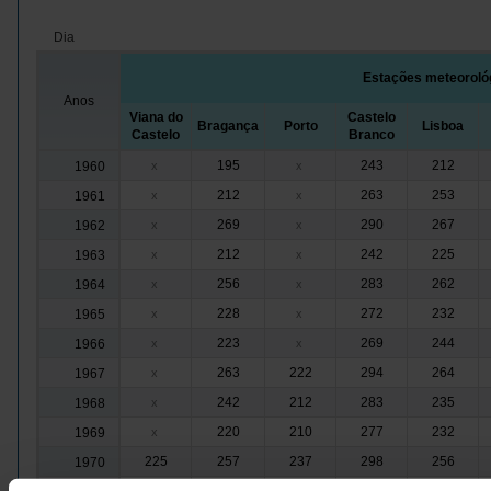
Dia
Estações meteoroló
Anos
Viana do
Castelo
Bragança
Porto
Lisboa
Castelo
Branco
195
243
212
1960
x
x
212
263
253
1961
x
x
269
290
267
1962
x
x
212
242
225
1963
x
x
256
283
262
1964
x
x
228
272
232
1965
x
x
223
269
244
1966
x
x
263
222
294
264
1967
x
242
212
283
235
1968
x
220
210
277
232
1969
x
225
257
237
298
256
1970