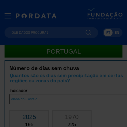
PT
EN
PORTUGAL
Número de dias sem chuva
Quantos são os dias sem precipitação em certas
regiões ou zonas do país?
Indicador
2025
1970
195
225