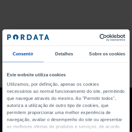
Consentir
Detalhes
Sobre os cookies
A PORDATA É UM PROJETO DA FUNDAÇÃO FRANCISCO MANUEL DOS
Este website utiliza cookies
SANTOS.
SUBSCREVER A NEWSLETTER DA
Utilizamos, por definição, apenas os cookies
FUNDAÇÃO
necessários ao normal funcionamento do site, permitindo
que navegue através do mesmo. Ao "Permitir todos",
MANTENHA-SE A PAR.
autoriza a utilização de outro tipo de cookies, que
permitem proporcionar uma melhor experiência de
E-MAIL
navegação, avaliar o desempenho do site ou apresentar
as melhores ofertas de produtos e serviços, de acordo