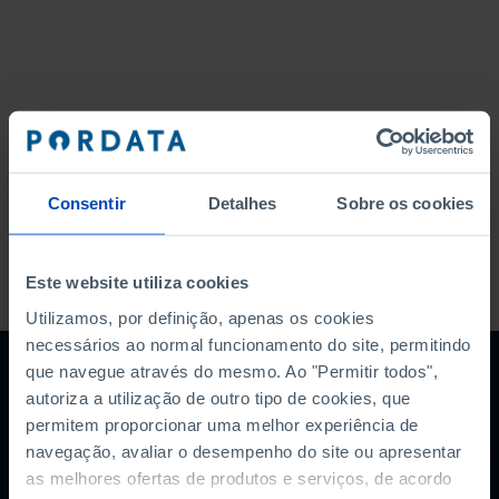
Consentir
Detalhes
Sobre os cookies
A PORDATA É UM PROJETO DA FUNDAÇÃO FRANCISCO MANUEL DOS
Este website utiliza cookies
SANTOS.
SUBSCREVER A NEWSLETTER DA
Utilizamos, por definição, apenas os cookies
FUNDAÇÃO
necessários ao normal funcionamento do site, permitindo
que navegue através do mesmo. Ao "Permitir todos",
MANTENHA-SE A PAR.
autoriza a utilização de outro tipo de cookies, que
permitem proporcionar uma melhor experiência de
E-MAIL
navegação, avaliar o desempenho do site ou apresentar
as melhores ofertas de produtos e serviços, de acordo