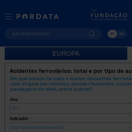
PT
EN
EUROPA
Acidentes ferroviários: total e por tipo de a
Em que países há mais e menos desastres ferroviá
com origem em colisões, descarrilamentos, acide
passagens de nível, entre outros?
Ano
Indicador