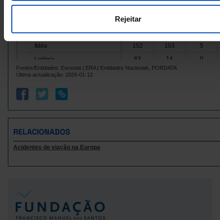
70
9
4
Grécia
Rejeitar
Hungria
409
88
4
2
1
1
Irlanda
Itália
152
103
5
63
14
0
Letónia
Fontes/Entidades: Eurostat | ERA | Entidades Nacionais, PORDATA
Lituânia
66
11
1
Última actualização: 2026-01-12
2
Luxemburgo
x
x
Malta
x
x
x
28
22
4
Países Baixos
Polónia
928
220
13
RELACIONADOS
89
30
3
Portugal
Acidentes de viação na Europa
República Checa
233
72
13
419
90
2
Roménia
Suécia
51
55
3
Islândia
x
x
x
Noruega
16
28
5
85
4
Reino Unido
x