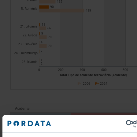
152
90
5. Roménia
419
11
21. Lituânia
66
9
22. Grécia
70
4
23. Eslovénia
70
2
24. Luxemburgo
1
25. Irlanda
2
0
200
400
600
800
Total Tipo de acidente ferroviário (Acidente)
2006
2024
Acidente
Grupos/Países