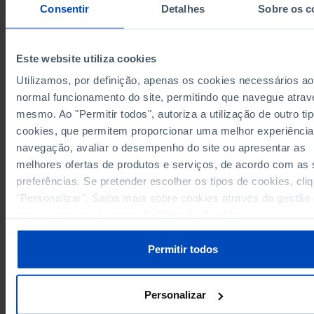
Total
Colisõe
Consentir
Detalhes
Sobre os c
Anos
2006
2024
2006
Este website utiliza cookies
1.507
União Europeia 27 (desde 2020)
x
x
Alemanha
983
366
422
Utilizamos, por definição, apenas os cookies necessários ao
106
38
2
normal funcionamento do site, permitindo que navegue atrav
Áustria
mesmo. Ao "Permitir todos", autoriza a utilização de outro ti
Bélgica
187
30
84
cookies, que permitem proporcionar uma melhor experiência
84
41
0
Bulgária
navegação, avaliar o desempenho do site ou apresentar as
Chipre
x
x
x
melhores ofertas de produtos e serviços, de acordo com as
17
Croácia
x
x
preferências. Se pretender escolher os tipos de cookies, cli
Dinamarca
32
14
1
"Personalizar". Saiba mais sobre cookies através da gestão
199
61
7
Eslováquia
preferências ou da nossa
Política de Cookies
.
Eslovénia
70
4
x
77
57
4
Espanha
Permitir todos
Estónia
11
x
x
52
11
0
Finlândia
Personalizar
França
431
140
48