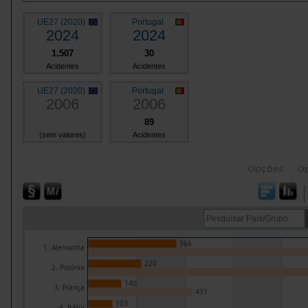
UE27 (2020)
Portugal
2024
2024
1.507
30
Acidentes
Acidentes
UE27 (2020)
Portugal
2006
2006
89
(sem valores)
Acidentes
Opções
O
366
1. Alemanha
220
2. Polónia
140
3. França
431
103
4. Itália