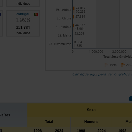
Indivíduos
74.017
19. Letónia
70.233
Portugal
57.889
1998
20. Chipre
44.377
21. Estónia
351.784
43.064
Indivíduos
22.276
22. Malta
8.364
23. Luxemburgo
1.835
0
1.000.000
2.000.000
Total Sexo (Indivíd
1998
202
Carregue aqui para ver o gráfico
Sexo
Países
Total
Homens
Mul
1998
2024
1998
2024
1998