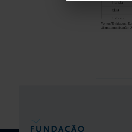
Irlanda
Itália
Letónia
Fontes/Entidades: E
Lituânia
Última actualização: 
Luxemburgo
Malta
Países Baix
Polónia
Portugal
República 
Roménia
Suécia
Islândia
Noruega
Reino Unido
Suíça