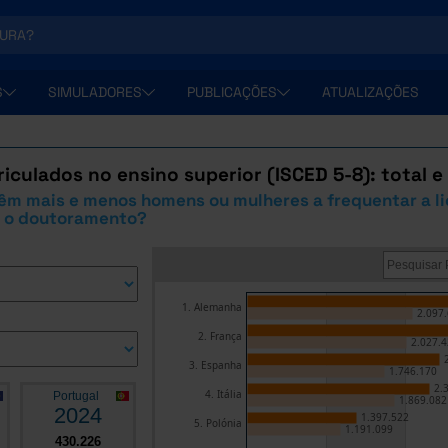
S
SIMULADORES
PUBLICAÇÕES
ATUALIZAÇÕES
iculados no ensino superior (ISCED 5-8): total e
êm mais e menos homens ou mulheres a frequentar a li
 o doutoramento?
1. Alemanha
2.097
2. França
2.027.4
3. Espanha
1.746.170
2.
4. Itália
Portugal
1.869.082
2024
1.397.522
5. Polónia
1.191.099
430.226