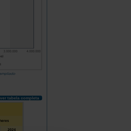
3.000.000
4.000.000
uo)
4
 ampliado
ver tabela completa
heres
2024