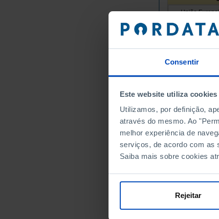
União Europei
Alemanha
Áustria
Bélgica
Consentir
Bulgária
Chipre
Croácia
Este website utiliza cookies
Dinamarca
Utilizamos, por definição, a
Eslováquia
através do mesmo. Ao "Permit
Eslovénia
melhor experiência de naveg
serviços, de acordo com as s
Espanha
Saiba mais sobre cookies at
Estónia
Finlândia
França
Rejeitar
Grécia
Hungria