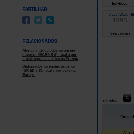
Indivíduos
PARTILHAR
UE27 (2020)
1998
(sem valores)
RELACIONADOS
Alunos matriculados no ensino
superior (ISCED 5-8): total e por
subsistema de ensino na Europa
Diplomados no ensino superior
(ISCED 5-8): total e por sexo na
Europa
Indivíduo
Grupos/
Anos