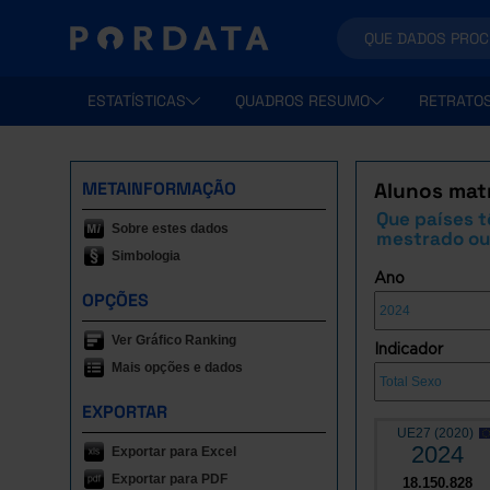
ESTATÍSTICAS
QUADROS RESUMO
RETRATO
METAINFORMAÇÃO
Alunos matr
Que países t
Sobre estes dados
mestrado ou
Simbologia
Ano
OPÇÕES
Ver Gráfico Ranking
Indicador
Mais opções e dados
EXPORTAR
UE27 (2020)
2024
Exportar para Excel
Exportar para PDF
18.150.828