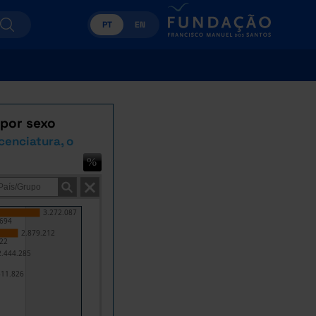
PT
EN
 por sexo
cenciatura, o
3.272.087
.694
2.879.212
22
2.444.285
311.826