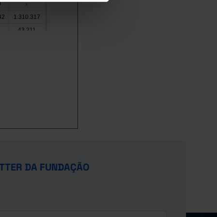
9
x
42
1.310.317
1
43.211
5
58.252
4.390
12.323
6
521.765
4
840.254
3
232.025
6
x
0
301.564
1
300.133
x
TTER DA FUNDAÇÃO
9
185.801
67
x
173.465