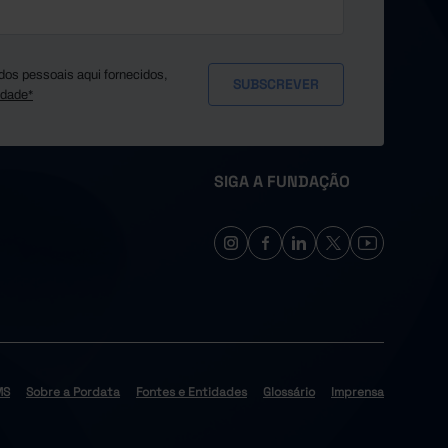
dos pessoais aqui fornecidos,
idade*
SIGA A FUNDAÇÃO
MS
Sobre a Pordata
Fontes e Entidades
Glossário
Imprensa