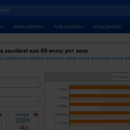
S
SIMULADORES
PUBLICAÇÕES
ATUALIZAÇÕES
a saudável aos 65 anos: por sexo
es podem os idosos esperar viver mais e menos anos 
1. Suécia
2. Itália
3. Malta
4. Espanha
Portugal
2024
5. Irlanda
10,3
┴