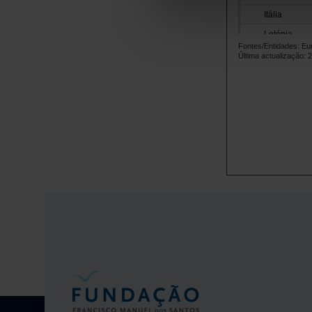
Itália
Letónia
Fontes/Entidades: Eu
Lituânia
Última actualização: 
Luxemburgo
Malta
Países Baix
Polónia
Portugal
República 
Roménia
Suécia
Islândia
Noruega
Reino Unido
Suíça