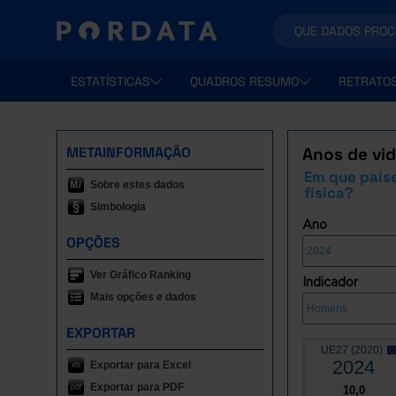
ESTATÍSTICAS
QUADROS RESUMO
RETRATO
METAINFORMAÇÃO
Anos de vid
Em que país
Sobre estes dados
física?
Simbologia
Ano
OPÇÕES
Ver Gráfico Ranking
Indicador
Mais opções e dados
EXPORTAR
UE27 (2020)
2024
Exportar para Excel
Exportar para PDF
10,0