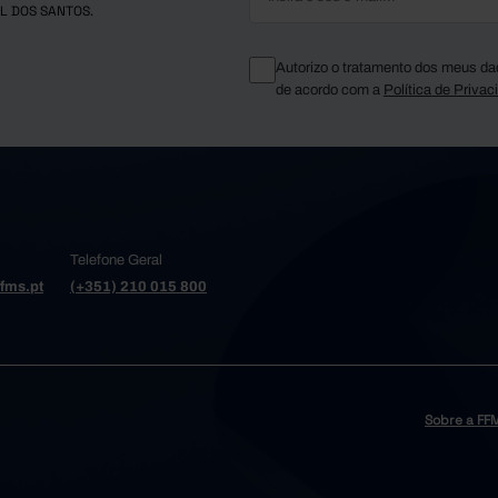
L DOS SANTOS.
Autorizo o tratamento dos meus da
de acordo com a
Política de Privac
Telefone Geral
fms.pt
(+351) 210 015 800
Sobre a FF