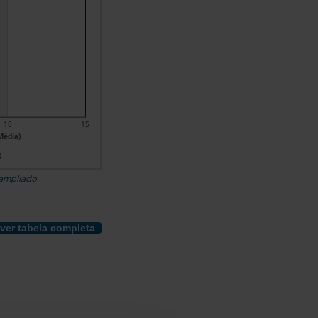
10
15
Média)
4
 ampliado
ver tabela completa