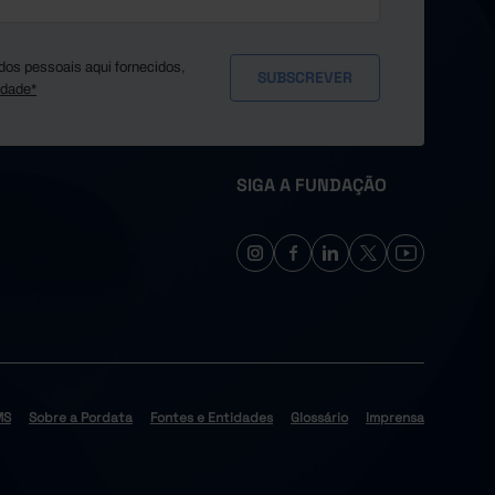
dos pessoais aqui fornecidos,
idade*
SIGA A FUNDAÇÃO
MS
Sobre a Pordata
Fontes e Entidades
Glossário
Imprensa