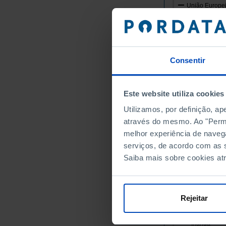
União Europei
Alemanha
Áustria
Bélgica
Consentir
Bulgária
Chipre
Croácia
Este website utiliza cookies
Dinamarca
Utilizamos, por definição, a
Eslováquia
através do mesmo. Ao "Permit
Eslovénia
melhor experiência de naveg
Espanha
serviços, de acordo com as s
Estónia
Saiba mais sobre cookies at
Finlândia
França
Grécia
Rejeitar
Hungria
Irlanda