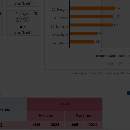
Anos (idade)
7,2
22. Hungria
Portugal
6,9
1995
23. Croácia
6,8
24. Roménia
8,3
Anos (idade)
4,5
25. Eslováquia
3,9
26. Letónia
0
5
Homens (Ano (idade) - 
1995
202
Carregue aqui para ver o gráfico
a
Sexo
Países
Homens
Mulheres
1995
2024
1995
2024