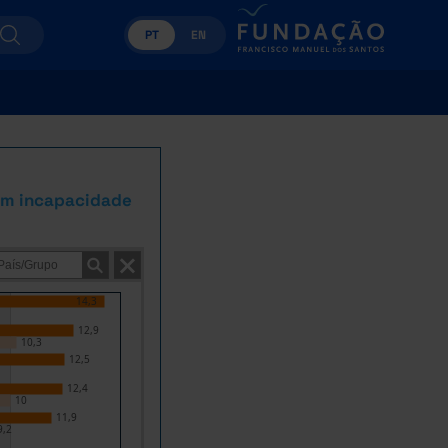
PT
EN
sem incapacidade
14,3
12,9
10,3
12,5
12,4
10
11,9
9,2