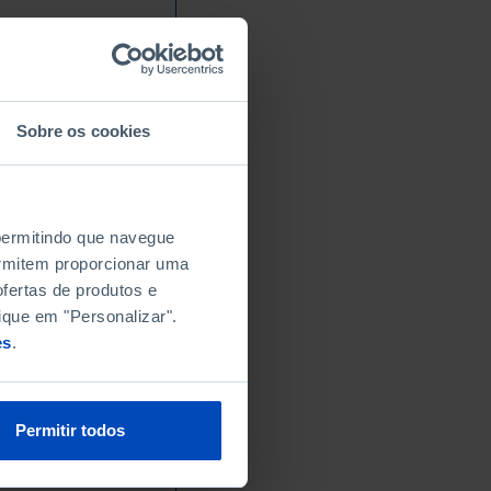
Sobre os cookies
 permitindo que navegue
permitem proporcionar uma
fertas de produtos e
ique em "Personalizar".
es
.
Permitir todos