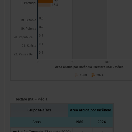
22
5. Portugal
18,8
0,3
18. Letónia
0,2
19. Polónia
0,1
20. República ...
0,1
21. Suécia
0,1
22. Países Bai...
0
50
100
Área ardida por incêndio (Hectare (ha) - Média)
1980
2024
Hectare (ha) - Média
Grupos/Países
Área ardida por incêndio
Anos
1980
2024
x
x