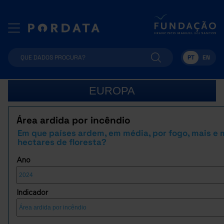
PT
EN
EUROPA
Área ardida por incêndio
Em que países ardem, em média, por fogo, mais e
hectares de floresta?
Ano
Indicador