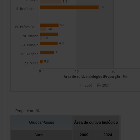
5,9
16
5. República ...
5,1
19. Países Bai...
1,6
5
20. Irlanda
0,6
4,9
21. Polónia
4
22. Bulgária
0,8
23. Malta
0
10
20
Área de cultivo biológico (Proporção - %)
2000
2024
Proporção - %
Grupos/Países
Área de cultivo biológico
Anos
2000
2024