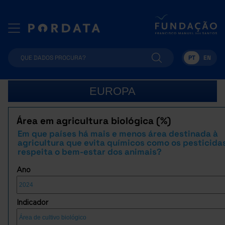
PT
EN
EUROPA
Área em agricultura biológica (%)
Em que países há mais e menos área destinada à
agricultura que evita químicos como os pesticida
respeita o bem-estar dos animais?
Ano
Indicador