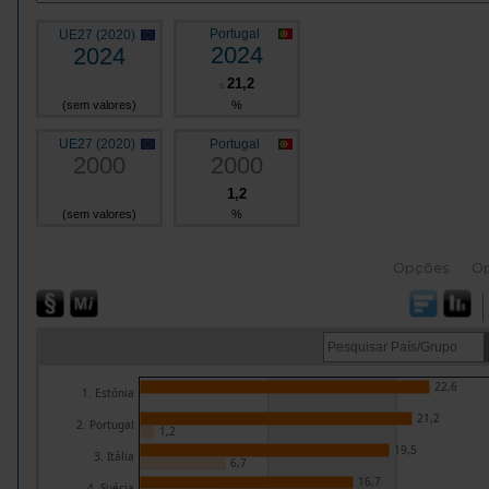
Portugal
UE27 (2020)
2024
2024
21,2
s
(sem valores)
%
UE27 (2020)
Portugal
2000
2000
1,2
(sem valores)
%
Opções
O
22,6
1. Estónia
21,2
2. Portugal
1,2
19,5
3. Itália
6,7
16,7
4. Suécia