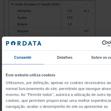
União Europeia 27 (desde 2020)
x
x
Alemanha
3,2
11,1
13,8
Áustria
x
Bélgica
1,5
x
4,0
Bulgária
x
Chipre
8,8
x
Pro
9,0
Croácia
x
Dinamarca
5,9
x
Consentir
Detalhes
Sobre os c
14,8
Eslováquia
x
Eslovénia
11,9
x
1,5
11,9
Espanha
Este website utiliza cookies
Estónia
22,6
x
Utilizamos, por definição, apenas os cookies necessários ao
6,7
13,5
Finlândia
normal funcionamento do site, permitindo que navegue atrav
França
1,2
9,5
s
mesmo. Ao "Permitir todos", autoriza a utilização de outro ti
0,7
Grécia
s
x
cookies, que permitem proporcionar uma melhor experiência
Hungria
6,1
x
navegação, avaliar o desempenho do site ou apresentar as