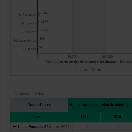
2.362
23. Eslovénia
1
1.917
24. Estónia
1.150
25. Chipre
800
26. Luxemburgo
586
27. Malta
0
50.000
100.000
Assinaturas do serviço de telemóvel (Assinatura - Milhare
1989
2016
Assinatura - Milhares
Grupos/Países
Assinaturas do serviço de telemóvel
Anos
1989
2016
União Europeia 27 (desde 2020)
x
x