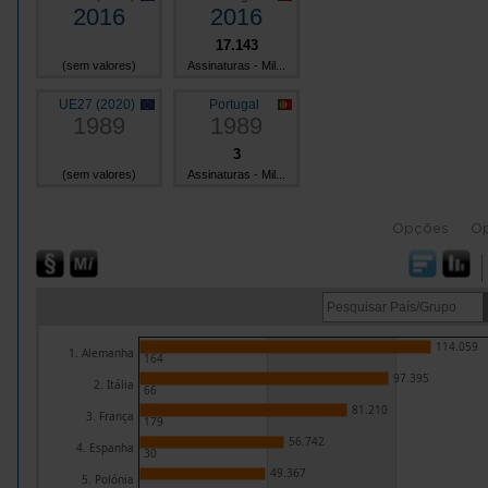
2016
2016
17.143
(sem valores)
Assinaturas - Mil...
UE27 (2020)
Portugal
1989
1989
3
(sem valores)
Assinaturas - Mil...
Opções
O
114.059
1. Alemanha
164
97.395
2. Itália
66
81.210
3. França
179
56.742
4. Espanha
30
49.367
5. Polónia