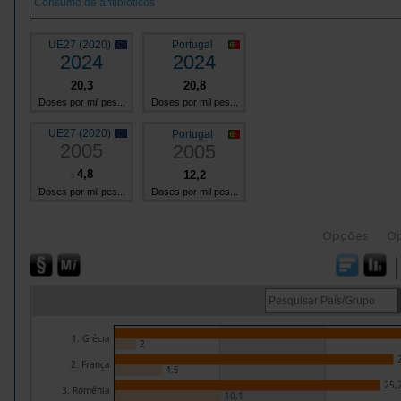
UE27 (2020)
Portugal
2024
2024
20,3
20,8
Doses por mil pes...
Doses por mil pes...
UE27 (2020)
Portugal
2005
2005
4,8
12,2
s
Doses por mil pes...
Doses por mil pes...
Opções
O
1. Grécia
2
2. França
4,5
25,
3. Roménia
10,1