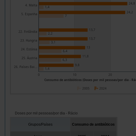
24,8
4. Malta
1,4
24,2
5. Espanha
7
13,7
22. Finlândia
2,2
13,7
23. Hungria
3,1
13
24. Estónia
6,4
11,8
25. Áustria
6,3
9,8
26. Países Bai...
1,4
0
10
20
Consumo de antibióticos (Doses por mil pessoas/por dia - Rác
2005
2024
Doses por mil pessoas/por dia - Rácio
Grupos/Países
Consumo de antibióticos