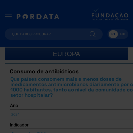
PT
EN
EUROPA
Consumo de antibióticos
Que países consomem mais e menos doses de
medicamentos antimicrobianos diariamente por 
1000 habitantes, tanto ao nível da comunidade c
setor hospitalar?
Ano
Indicador