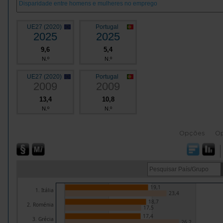
UE27 (2020)
Portugal
2025
2025
9,6
5,4
N.º
N.º
UE27 (2020)
Portugal
2009
2009
13,4
10,8
N.º
N.º
Opções
O
19,1
1. Itália
23,4
18,7
2. Roménia
17,5
17,4
3. Grécia
26,2