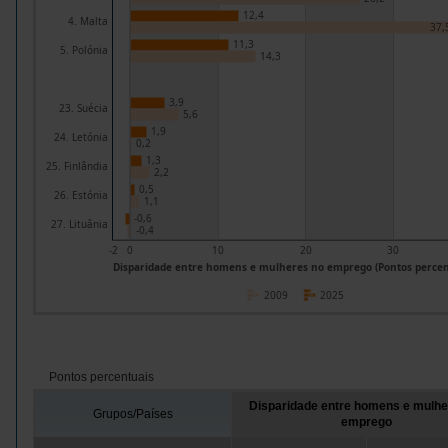
12,4
4. Malta
37,
11,3
5. Polónia
14,3
3,9
23. Suécia
5,6
1,9
24. Letónia
0,2
1,3
25. Finlândia
2,2
0,5
26. Estónia
1,1
-0,6
27. Lituânia
-0,4
-2
0
10
20
30
Disparidade entre homens e mulheres no emprego (Pontos percen
2009
2025
Pontos percentuais
Disparidade entre homens e mulhe
Grupos/Países
emprego