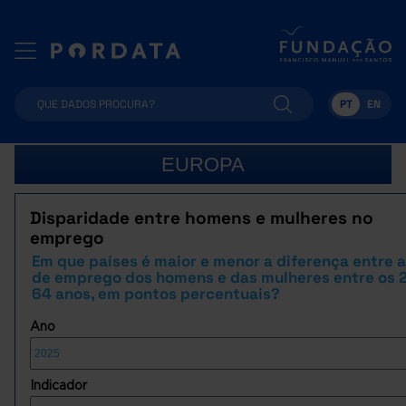
PT
EN
EUROPA
Disparidade entre homens e mulheres no
emprego
Em que países é maior e menor a diferença entre 
de emprego dos homens e das mulheres entre os 2
64 anos, em pontos percentuais?
Ano
Indicador