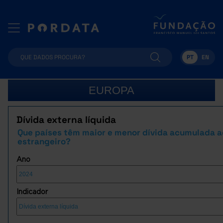
PT
EN
EUROPA
Dívida externa líquida
Que países têm maior e menor dívida acumulada a
estrangeiro?
Ano
Indicador