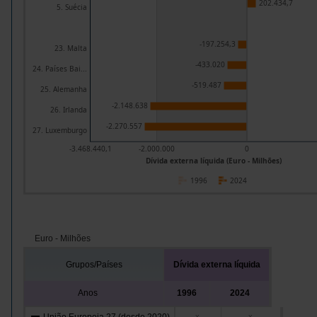
202.434,7
5. Suécia
-197.254,3
23. Malta
-433.020
24. Países Bai...
-519.487
25. Alemanha
-2.148.638
26. Irlanda
-2.270.557
27. Luxemburgo
-3.468.440,1
-2.000.000
0
Dívida externa líquida (Euro - Milhões)
1996
2024
Euro - Milhões
Grupos/Países
Dívida externa líquida
Anos
1996
2024
x
x