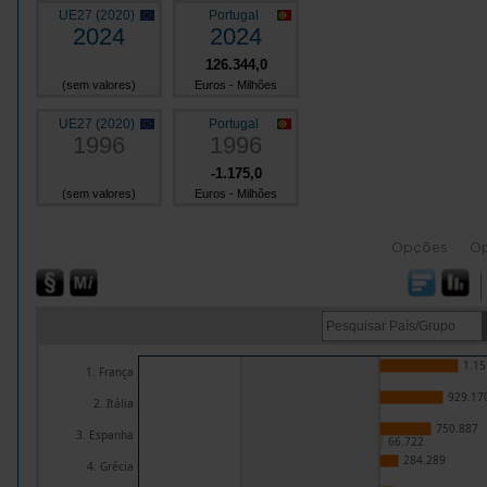
UE27 (2020)
Portugal
2024
2024
126.344,0
(sem valores)
Euros - Milhões
UE27 (2020)
Portugal
1996
1996
-1.175,0
(sem valores)
Euros - Milhões
Opções
O
1.15
1. França
929.17
2. Itália
750.887
3. Espanha
66.722
284.289
4. Grécia