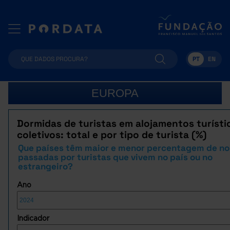
PT
EN
EUROPA
Dormidas de turistas em alojamentos turísti
coletivos: total e por tipo de turista (%)
Que países têm maior e menor percentagem de no
passadas por turistas que vivem no país ou no
estrangeiro?
Ano
Indicador