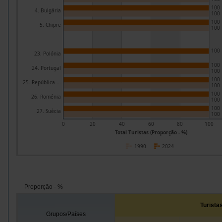
100
4. Bulgária
100
100
5. Chipre
100
100
23. Polónia
100
24. Portugal
100
100
25. República ...
100
100
26. Roménia
100
100
27. Suécia
100
0
20
40
60
80
100
Total Turistas (Proporção - %)
1990
2024
Proporção - %
Turista
Grupos/Países