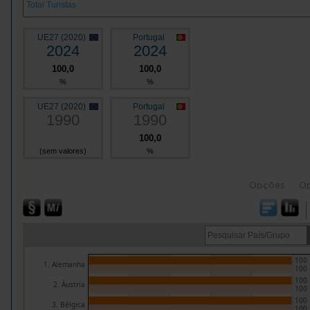
UE27 (2020)
Portugal
2024
2024
100,0
100,0
%
%
UE27 (2020)
Portugal
1990
1990
100,0
(sem valores)
%
Opções
O
100
1. Alemanha
100
100
2. Áustria
100
100
3. Bélgica
100