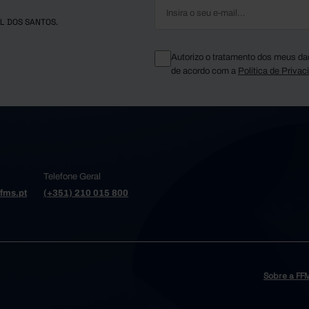
L DOS SANTOS.
Autorizo o tratamento dos meus da
de acordo com a
Política de Privac
Telefone Geral
fms.pt
(+351) 210 015 800
Sobre a FF