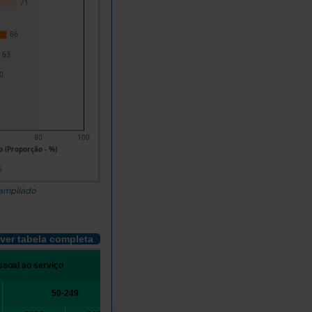
71
66
63
0
80
100
o (Proporção - %)
5
 ampliado
ver tabela completa
ssoal ao serviço
50-249
250 ou mais