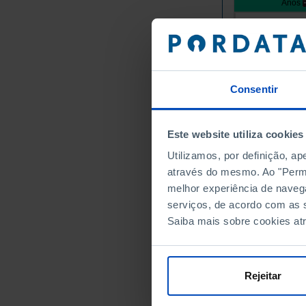
Anos
União Europei
Alemanha
Áustria
Bélgica
Consentir
Bulgária
Chipre
Este website utiliza cookies
Croácia
Dinamarca
Utilizamos, por definição, a
Eslováquia
através do mesmo. Ao "Permit
melhor experiência de naveg
Eslovénia
serviços, de acordo com as s
Espanha
Saiba mais sobre cookies at
Estónia
Finlândia
França
Rejeitar
Grécia
Hungria