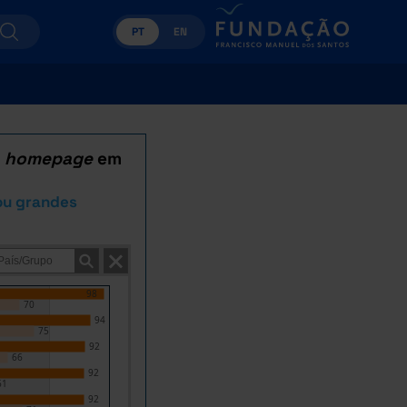
PT
EN
u
homepage
em
ou grandes
98
70
94
75
92
66
92
61
92