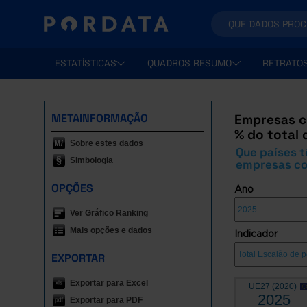
ESTATÍSTICAS
QUADROS RESUMO
RETRATO
METAINFORMAÇÃO
Empresas c
% do total 
Sobre estes dados
Que países 
Simbologia
empresas co
OPÇÕES
Ano
Ver Gráfico Ranking
Mais opções e dados
Indicador
EXPORTAR
Exportar para Excel
UE27 (2020)
2025
Exportar para PDF