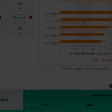
63
%
23. Hungria
Portugal
2003
24. Portugal
25
6
25. Grécia
25
52
%
54
26. Roménia
50
27. Bulgária
0
20
40
60
Total Escalão de pessoal ao serviç
2003
202
Carregue aqui para ver o gráfico
Escalão de pe
Países
Total
10-49