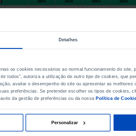
2003
2025
2003
2025
79
77
a 27 (desde 2020)
x
x
71
92
67
90
66
92
62
91
62
89
59
88
Detalhes
50
45
x
x
71
67
x
x
67
63
x
x
75
94
71
93
penas os cookies necessários ao normal funcionamento do site,
74
72
x
x
ir todos", autoriza a utilização de outro tipo de cookies, que 
ação, avaliar o desempenho do site ou apresentar as melhores o
84
82
x
x
uas preferências. Se pretender escolher os tipos de cookies, cl
33
83
29
81
ravés da gestão de preferências ou da nossa
Política de Cooki
72
68
x
x
70
98
65
98
26
74
22
71
Personalizar
52
60
48
57
66
64
x
x