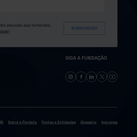
dos pessoais aqui fornecidos,
idade*
SIGA A FUNDAÇÃO
MS
Sobre a Pordata
Fontes e Entidades
Glossário
Imprensa