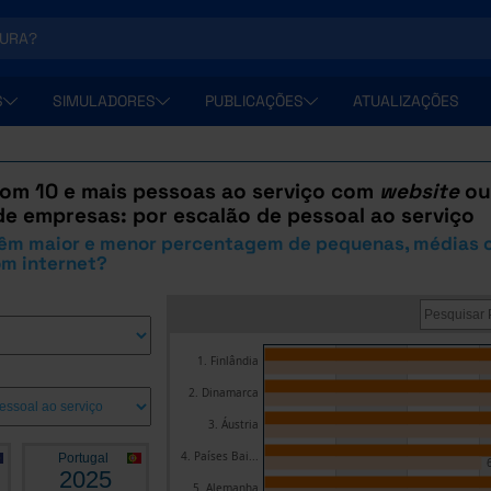
S
SIMULADORES
PUBLICAÇÕES
ATUALIZAÇÕES
om 10 e mais pessoas ao serviço com
website
o
de empresas: por escalão de pessoal ao serviço
têm maior e menor percentagem de pequenas, médias 
m internet?
1. Finlândia
2. Dinamarca
3. Áustria
4. Países Bai...
Portugal
2025
5. Alemanha