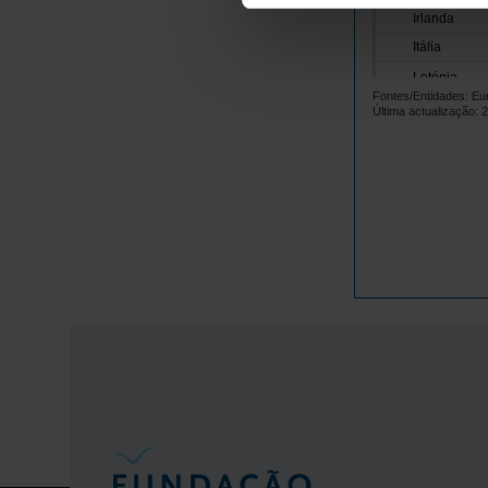
Irlanda
Itália
Letónia
Fontes/Entidades: Eur
Lituânia
Última actualização: 
Luxemburgo
Malta
Países Baix
Polónia
Portugal
República 
Roménia
Suécia
Islândia
Noruega
Reino Unido