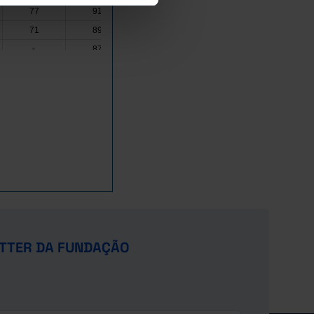
77
91
91
96
71
89
85
93
87
98
x
x
89
96
x
x
73
93
82
96
79
90
76
92
76
95
86
97
85
94
x
x
42
67
95
§
75
89
85
94
63
75
x
x
93
95
98
98
82
97
x
x
TTER DA FUNDAÇÃO
79
95
87
98
82
92
x
x