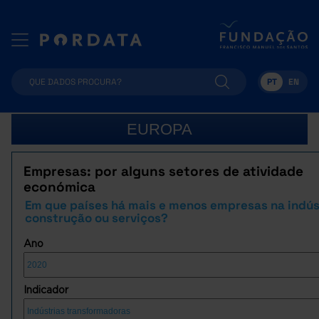
PT
EN
EUROPA
Empresas: por alguns setores de atividade
económica
Em que países há mais e menos empresas na indús
construção ou serviços?
Ano
Indicador