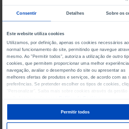
Constr
transformadoras
Anos
1996
2020
1996
Consentir
Detalhes
Sobre os c
2.062.589
União Europeia 27 (desde 2020)
x
x
Alemanha
220.608
x
x
Este website utiliza cookies
25.727
Áustria
x
x
Utilizamos, por definição, apenas os cookies necessários ao
Bélgica
39.630
x
x
normal funcionamento do site, permitindo que navegue atrav
29.872
Bulgária
x
x
mesmo. Ao "Permitir todos", autoriza a utilização de outro ti
Chipre
5.018
x
x
cookies, que permitem proporcionar uma melhor experiência
22.158
Croácia
x
x
navegação, avaliar o desempenho do site ou apresentar as
Dinamarca
25.255
15.499
25.995
melhores ofertas de produtos e serviços, de acordo com as
1.750
80.858
666
Eslováquia
preferências. Se pretender escolher os tipos de cookies, cli
Eslovénia
14.944
20.090
8.367
"Personalizar". Saiba mais sobre cookies através da gestão
preferências ou da nossa
Política de Cookies
.
159.457
168.924
Espanha
x
Estónia
3.524
7.981
1.811
Permitir todos
26.071
19.885
26.121
Finlândia
França
261.418
217.379
309.513