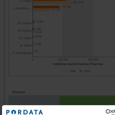
4. França
261.418
179.163
5. República ...
111.123
11.001
23. Letónia
7.981
24. Estónia
3.524
5.018
25. Chipre
2.186
26. Malta
757
27. Luxemburgo
0
200.000
400.000
Indústrias transformadoras (Empresa)
1996
2020
Empresa
Grupos/Países
Indústrias