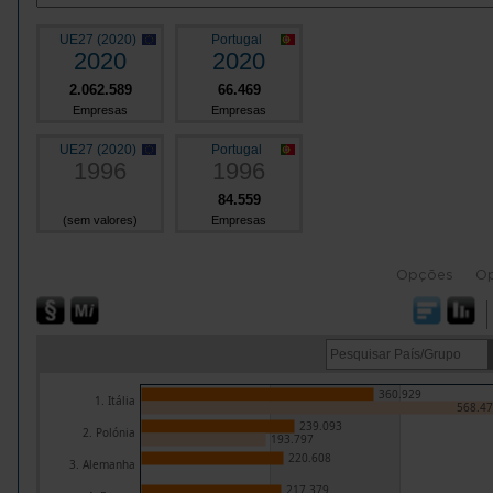
UE27 (2020)
Portugal
2020
2020
2.062.589
66.469
Empresas
Empresas
UE27 (2020)
Portugal
1996
1996
84.559
(sem valores)
Empresas
Opções
O
360.929
1. Itália
568.47
239.093
2. Polónia
193.797
220.608
3. Alemanha
217.379