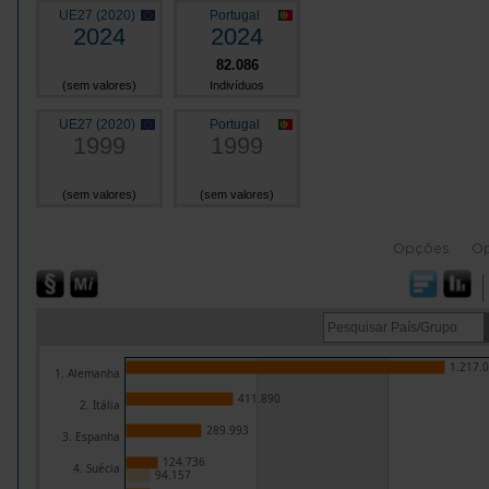
UE27 (2020)
Portugal
2024
2024
82.086
(sem valores)
Indivíduos
UE27 (2020)
Portugal
1999
1999
(sem valores)
(sem valores)
Opções
O
1.217.
1. Alemanha
411.890
2. Itália
289.993
3. Espanha
124.736
4. Suécia
94.157