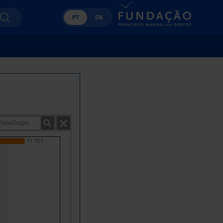
PT
EN
11.751