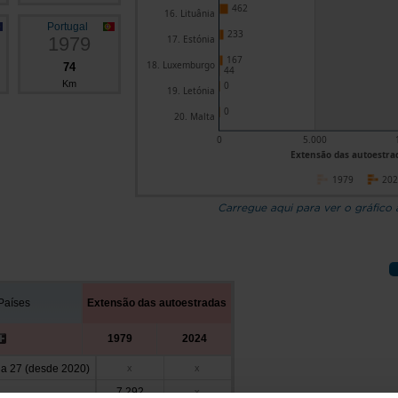
462
16. Lituânia
Portugal
233
1979
17. Estónia
167
18. Luxemburgo
74
44
Km
0
19. Letónia
0
20. Malta
0
5.000
Extensão das autoestra
1979
20
Carregue aqui para ver o gráfico
Países
Extensão das autoestradas
1979
2024
a 27 (desde 2020)
x
x
7.292
x