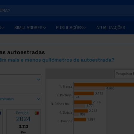
S
SIMULADORES
PUBLICAÇÕES
ATUALIZAÇÕES
as autoestradas
têm mais e menos quilómetros de autoestrada?
1. França
4.895
3.113
2. Portugal
74
2.806
3. Países Bai...
1.774
2.218
4. Suécia
Portugal
809
2024
1.897
5. Hungria
3.113
Km