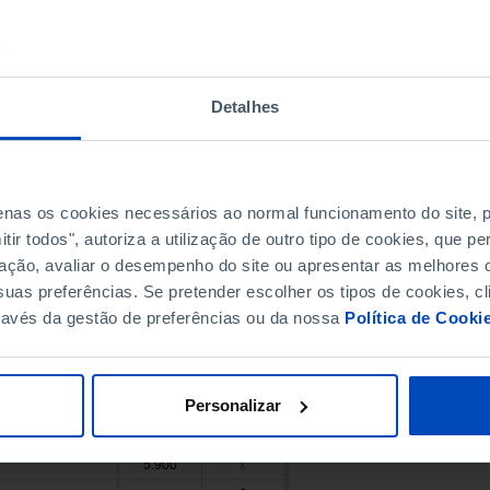
x
x
1.203
1.763
845
x
Detalhes
x
x
1.356
x
464
x
866
x
penas os cookies necessários ao normal funcionamento do site,
616
x
ir todos", autoriza a utilização de outro tipo de cookies, que 
1.769
x
ação, avaliar o desempenho do site ou apresentar as melhores o
233
x
uas preferências. Se pretender escolher os tipos de cookies, cl
ravés da gestão de preferências ou da nossa
Política de Cooki
948
x
4.895
11.751
86
x
Personalizar
1.897
x
995
x
5.900
x