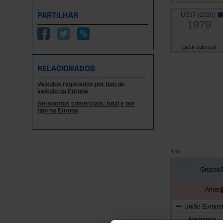
PARTILHAR
UE27 (2020)
1979
(sem valores)
RELACIONADOS
Veículos registados por tipo de
veículo na Europa
Aeroportos comerciais: total e por
tipo na Europa
Km
Grupos/
Anos
União Europei
Alemanha