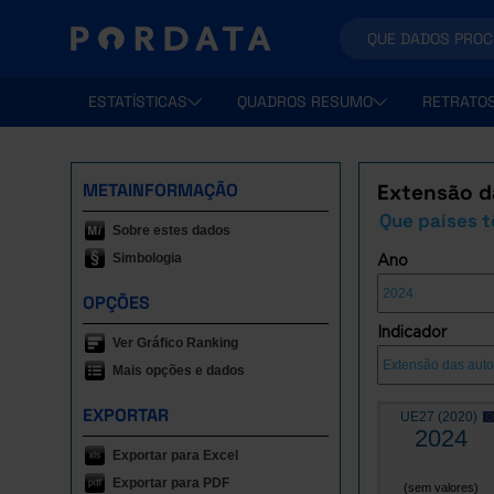
ESTATÍSTICAS
QUADROS RESUMO
RETRATO
METAINFORMAÇÃO
Extensão d
Que países 
Sobre estes dados
Simbologia
Ano
OPÇÕES
Indicador
Ver Gráfico Ranking
Mais opções e dados
EXPORTAR
UE27 (2020)
2024
Exportar para Excel
Exportar para PDF
(sem valores)