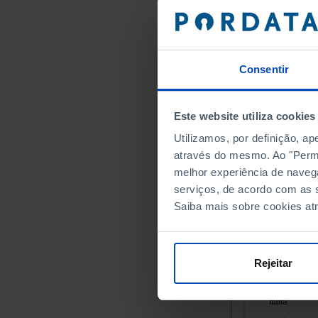
Áustria
Bélgica
Bulgária
Consentir
Chipre
Croácia
Dinamarca
Este website utiliza cookies
Eslováquia
Utilizamos, por definição, a
Eslovénia
através do mesmo. Ao "Permit
Espanha
melhor experiência de naveg
Estónia
serviços, de acordo com as s
Saiba mais sobre cookies at
Finlândia
França
Grécia
Rejeitar
Hungria
Irlanda
Itália