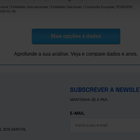
0
x
rostat | Entidades Internacionais | Entidades Nacionais | Comissão Europeia, PORDATA
462
x
2026-01-05
44
167
0
x
1.774
2.806
os
Mais opções e dados
1.888
x
74
3.113
Aprofunde a sua análise. Veja e compare dados e anos.
Checa
1.486
x
1.137
x
809
2.218
0
x
SUBSCREVER A NEWSLE
634
x
MANTENHA-SE A PAR.
2.578
x
1.549
x
E-MAIL
L DOS SANTOS.