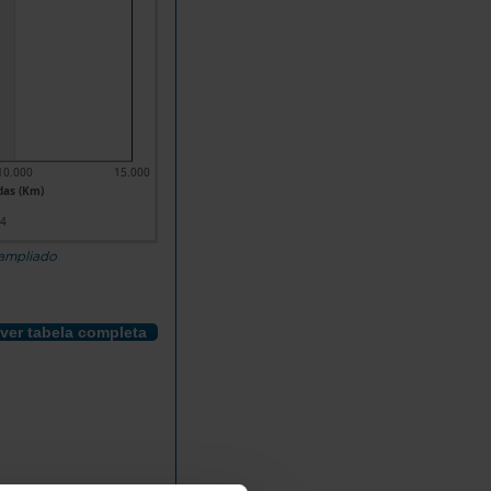
10.000
15.000
das (Km)
24
 ampliado
ver tabela completa