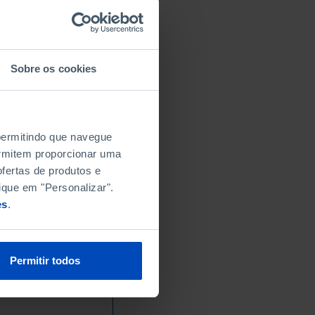
Sobre os cookies
 permitindo que navegue
permitem proporcionar uma
fertas de produtos e
ique em "Personalizar".
es
.
Permitir todos