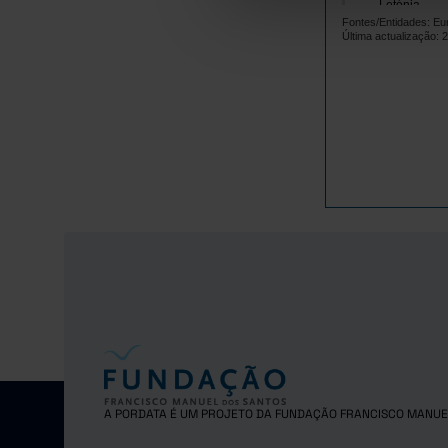
Letónia
Fontes/Entidades: Eu
Lituânia
Última actualização: 
Luxemburgo
Malta
Países Baix
Polónia
Portugal
República 
Roménia
Suécia
Islândia
Noruega
Reino Unido
Suíça
A PORDATA É UM PROJETO DA FUNDAÇÃO FRANCISCO MANUE