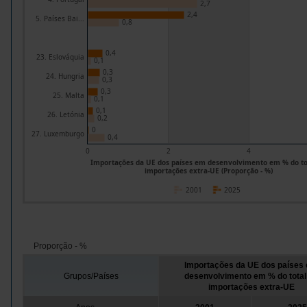
2,7
2,4
5. Países Bai...
0,8
0,4
23. Eslováquia
0,1
0,3
24. Hungria
0,3
0,3
25. Malta
0,1
0,1
26. Letónia
0,2
0
27. Luxemburgo
0,4
0
2
4
Importações da UE dos países em desenvolvimento em % do to
importações extra-UE (Proporção - %)
2001
2025
Proporção - %
Importações da UE dos países
Grupos/Países
desenvolvimento em % do total
importações extra-UE