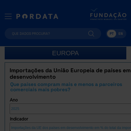
PT
EN
EUROPA
Importações da União Europeia de países em
desenvolvimento
Que países compram mais e menos a parceiros
comerciais mais pobres?
Ano
Indicador