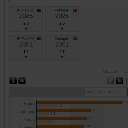
UE27 (2020)
Portugal
2025
2025
2,3
2,9
%
%
UE27 (2020)
Portugal
2001
2001
1,2
2,7
%
%
Opções
O
5,
1. Espanha
1,2
3,3
2. Dinamarca
0,8
3
3. Itália
1
2,9
4. Portugal