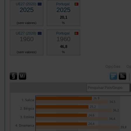
UE27 (2020)
Portugal
2025
2025
20,1
(sem valores)
%
UE27 (2020)
Portugal
1960
1960
46,8
(sem valores)
%
Opções
O
26,9
1. Suécia
34,5
25,2
2. Bélgica
36,2
24,6
3. Estónia
34,4
24,4
4. Dinamarca
39,8