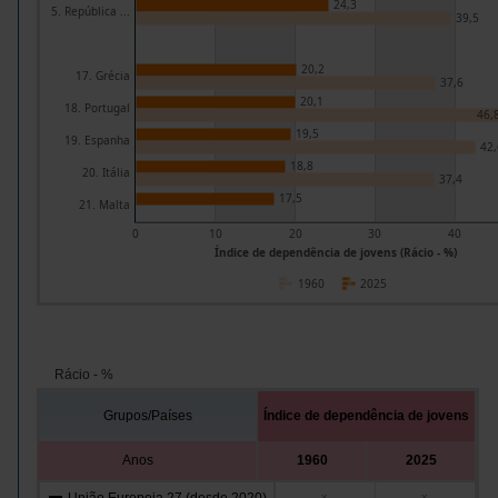
24,3
5. República ...
39,5
20,2
17. Grécia
37,6
20,1
18. Portugal
46,
19,5
19. Espanha
42,
18,8
20. Itália
37,4
17,5
21. Malta
0
10
20
30
40
Índice de dependência de jovens (Rácio - %)
1960
2025
Rácio - %
Grupos/Países
Índice de dependência de jovens
Anos
1960
2025
x
x