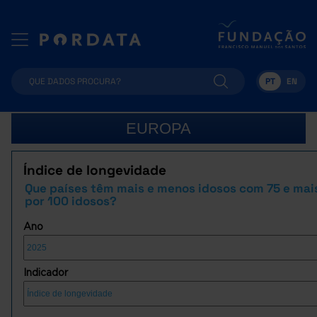
PT
EN
EUROPA
Índice de longevidade
Que países têm mais e menos idosos com 75 e mai
por 100 idosos?
Ano
Indicador