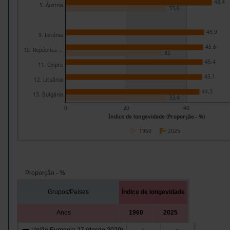
48,4
5. Áustria
33,6
45,9
9. Letónia
45,6
10. República ...
32
45,4
11. Chipre
45,1
12. Lituânia
44,3
13. Bulgária
33,4
0
20
40
Índice de longevidade (Proporção - %)
1960
2025
Proporção - %
Grupos/Países
Índice de longevidade
Anos
1960
2025
-
x