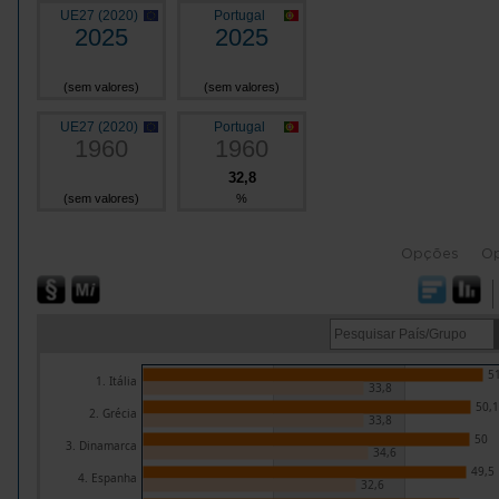
UE27 (2020)
Portugal
2025
2025
(sem valores)
(sem valores)
UE27 (2020)
Portugal
1960
1960
32,8
(sem valores)
%
Opções
O
51
1. Itália
33,8
50,1
2. Grécia
33,8
50
3. Dinamarca
34,6
49,5
4. Espanha
32,6