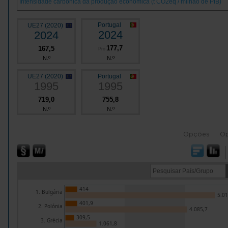
Portugal
UE27 (2020)
2024
2024
177,7
167,5
Pro
N.º
N.º
UE27 (2020)
Portugal
1995
1995
719,0
755,8
N.º
N.º
Opções
O
414
1. Bulgária
5.01
401,9
2. Polónia
4.085,7
309,5
3. Grécia
1.061,8