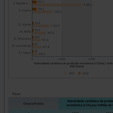
301,1
4. República ...
3.385,1
294,2
5. Croácia
1.300,5
95,8
23. Irlanda
1.132,3
93,8
24. Malta
947,6
93,7
25. Dinamarca
567,4
87
26. Luxemburgo
631,4
85
27. Suécia
358,3
0
2.000
4.000
Intensidade carbónica da produção económica (t CO2eq / milh
PIB) (Rácio)
1995
2024
Rácio
Intensidade carbónica da prod
Grupos/Países
económica (t CO
eq / milhão de 
2