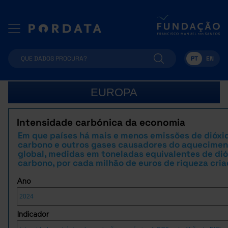
PT
EN
EUROPA
Intensidade carbónica da economia
Em que países há mais e menos emissões de dióxi
carbono e outros gases causadores do aquecime
global, medidas em toneladas equivalentes de dió
carbono, por cada milhão de euros de riqueza cri
Ano
Indicador