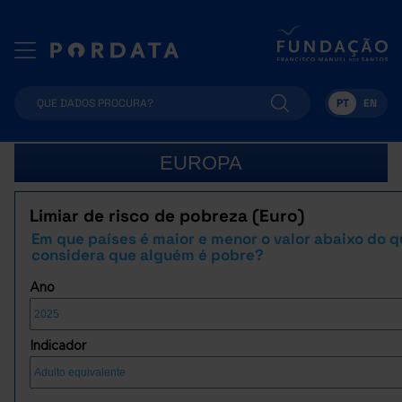
PT
EN
EUROPA
Limiar de risco de pobreza (Euro)
Em que países é maior e menor o valor abaixo do q
considera que alguém é pobre?
Ano
Indicador