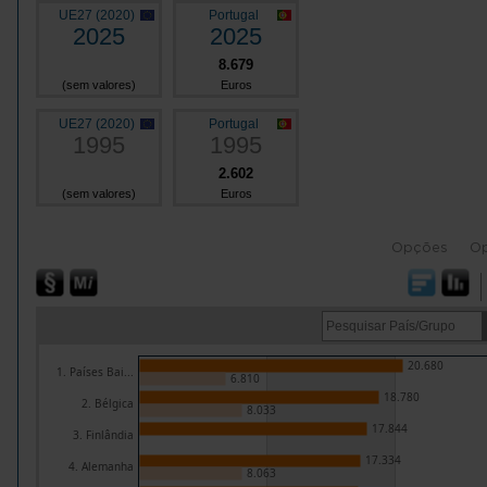
UE27 (2020)
Portugal
2025
2025
8.679
(sem valores)
Euros
UE27 (2020)
Portugal
1995
1995
2.602
(sem valores)
Euros
Opções
O
20.680
1. Países Bai...
6.810
18.780
2. Bélgica
8.033
17.844
3. Finlândia
17.334
4. Alemanha
8.063