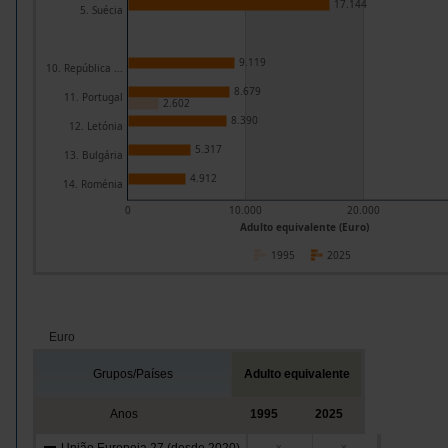
17.144
5. Suécia
9.119
10. República ...
8.679
11. Portugal
2.602
8.390
12. Letónia
5.317
13. Bulgária
4.912
14. Roménia
0
10.000
20.000
Adulto equivalente (Euro)
1995
2025
Euro
Grupos/Países
Adulto equivalente
Anos
1995
2025
x
x