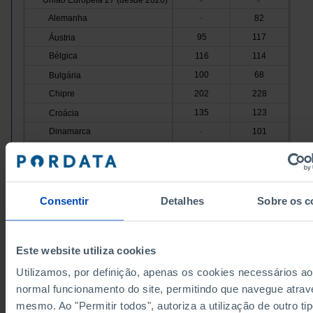
União Europeia 27 (desde 2020)
Alemanha
82
-
95
117
Áustria
Bélgica
116
114
100
68
Bulgária
Chipre
202
228
135
123
Croácia
Dinamarca
101
-
75
71
Eslováquia
Eslovénia
120
134
80
Espanha
-
Consentir
Detalhes
Sobre os c
Estónia
94
50
107
Finlândia
-
França
120
129
Este website utiliza cookies
121
107
Grécia
Utilizamos, por definição, apenas os cookies necessários ao
Hungria
117
103
normal funcionamento do site, permitindo que navegue atrav
91
112
Irlanda
mesmo. Ao "Permitir todos", autoriza a utilização de outro ti