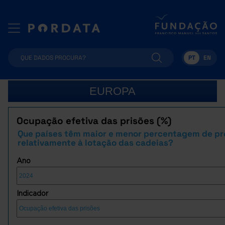
PT
EN
EUROPA
Ocupação efetiva das prisões (%)
Que países têm maior e menor percentagem de pr
relativamente à lotação das cadeias?
Ano
Indicador