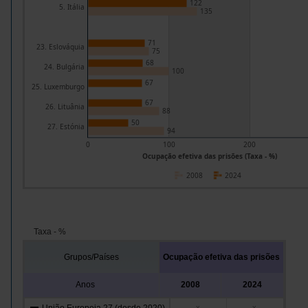
122
5. Itália
135
71
23. Eslováquia
75
68
24. Bulgária
100
67
25. Luxemburgo
67
26. Lituânia
88
50
27. Estónia
94
0
100
200
Ocupação efetiva das prisões (Taxa - %)
2008
2024
Taxa - %
Grupos/Países
Ocupação efetiva das prisões
Anos
2008
2024
x
x