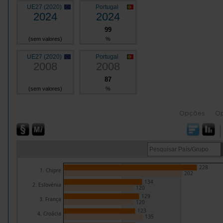
UE27 (2020)
Portugal
2024
2024
99
(sem valores)
%
UE27 (2020)
Portugal
2008
2008
87
(sem valores)
%
Opções
O
228
1. Chipre
202
134
2. Eslovénia
120
129
3. França
120
123
4. Croácia
135