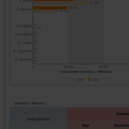
4. Suécia
31.404
19.530
5. Espanha
14.201
6
18. Bélgica
742
0
19. Bulgária
0
0
20. Chipre
0
0
21. Eslovénia
0
0
22. Roménia
0
0
20.000
40.000
Total Destino (Indivíduo - Milhares)
2004
2024
Indivíduo - Milhares
Destin
Grupos/Países
Total
Domésti