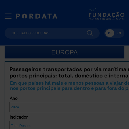
PT
EN
EUROPA
Passageiros transportados por via marítima
portos principais: total, doméstico e interna
Em que países há mais e menos pessoas a viajar d
nos portos principais para dentro e para fora do p
Ano
Indicador