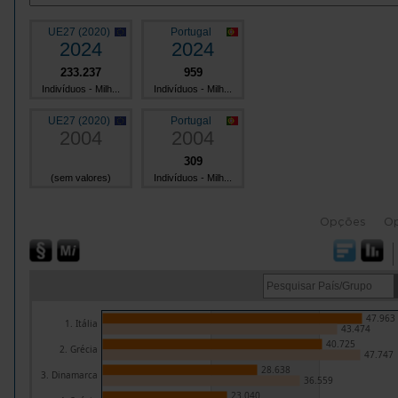
UE27 (2020)
Portugal
2024
2024
233.237
959
Indivíduos - Milh...
Indivíduos - Milh...
UE27 (2020)
Portugal
2004
2004
309
(sem valores)
Indivíduos - Milh...
Opções
O
47.963
1. Itália
43.474
40.725
2. Grécia
47.747
28.638
3. Dinamarca
36.559
23.040