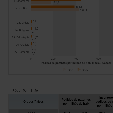
4. Dinamarca
182,1
388,3
5. Países Bai...
428,3
11,9
23. Grécia
6,3
11,2
24. Bulgária
2,1
10,7
25. Eslováquia
2,2
10,3
26. Croácia
5,6
2,2
27. Roménia
0,5
0
200
400
600
Pedidos de patentes por milhão de hab. (Rácio - %oooo)
2004
2025
Rácio - Por milhão
Inventor
Pedidos de patentes
Grupos/Países
pedidos de 
por milhão de hab.
por milhão