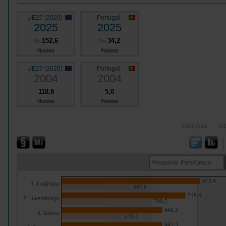
UE27 (2020)
Portugal
2025
2025
152,6
34,2
Pro
Pro
%oooo
%oooo
UE27 (2020)
Portugal
2004
2004
118,8
5,0
%oooo
%oooo
Opções
O
613,4
1. Finlândia
307,6
548,4
2. Luxemburgo
399,5
446,2
3. Suécia
270,1
445,9