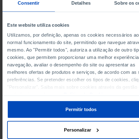
Consentir
Detalhes
Sobre os c
Anos
2006
2024
111.775.455
45.787.914
União Europeia 27 (desde 2020)
s
Pro
s
Este website utiliza cookies
Alemanha
22.574.956
s
x
s
Utilizamos, por definição, apenas os cookies necessários ao
2.254.262
2.638.934
Áustria
normal funcionamento do site, permitindo que navegue atrav
Bélgica
2.375.103
x
mesmo. Ao "Permitir todos", autoriza a utilização de outro ti
2.273.103
2.054.273
Bulgária
cookies, que permitem proporcionar uma melhor experiência
Chipre
104.389
191.370
navegação, avaliar o desempenho do site ou apresentar as
1.227.302
Croácia
x
melhores ofertas de produtos e serviços, de acordo com as
Dinamarca
1.237.862
x
preferências. Se pretender escolher os tipos de cookies, cli
"Personalizar". Saiba mais sobre cookies através da gestão
1.267.280
1.828.150
Eslováquia
preferências ou da nossa
Política de Cookies
.
Eslovénia
576.906
x
8.333.592
10.380.547
Espanha
Permitir todos
Estónia
381.135
x
1.371.944
1.660.923
Finlândia
França
17.130.000
x
Personalizar
2.526.829
Grécia
x