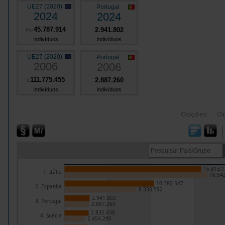
UE27 (2020)
Portugal
2024
2024
45.787.914
2.941.802
Pro
Indivíduos
Indivíduos
UE27 (2020)
Portugal
2006
2006
111.775.455
2.887.260
s
Indivíduos
Indivíduos
Opções
O
15.813.1
1. Itália
16.54
10.380.547
2. Espanha
8.333.592
2.941.802
3. Portugal
2.887.260
2.835.438
4. Suécia
2.454.290