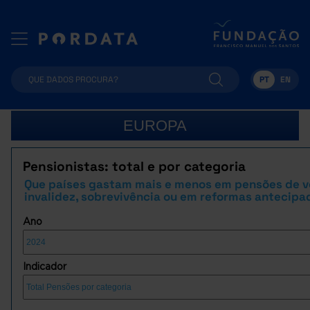
PT
EN
EUROPA
Pensionistas: total e por categoria
Que países gastam mais e menos em pensões de ve
invalidez, sobrevivência ou em reformas antecipa
Ano
Indicador