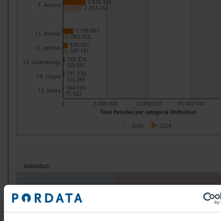
2.638.934
5. Áustria
2.254.262
1.198.903
11. Irlanda
683.232
576.305
12. Letónia
597.741
240.374
13. Luxemburgo
129.881
191.370
14. Chipre
104.389
104.599
15. Malta
71.522
0
5.000.000
10.000.000
15.000.000
Total Pensões por categoria (Indivíduo)
2006
2024
Indivíduo
Grupos/Países
Total