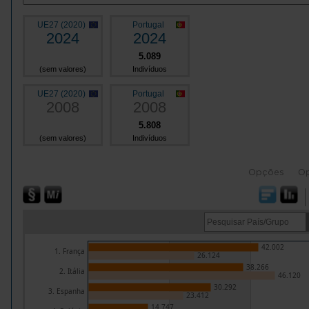
UE27 (2020)
Portugal
2024
2024
5.089
(sem valores)
Indivíduos
UE27 (2020)
Portugal
2008
2008
5.808
(sem valores)
Indivíduos
Opções
O
42.002
1. França
26.124
38.266
2. Itália
46.120
30.292
3. Espanha
23.412
14.747