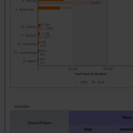
4. Polónia
29.468
12.910
5. Países Bai...
1.701
20. Letónia
2.993
1.120
21. Estónia
1.977
876
22. Eslovénia
674
874
23. Luxemburgo
421
447
24. Malta
213
0
20.000
40.000
Total Sexo (Indivíduo)
2008
2024
Indivíduo
Sexo
Grupos/Países
Total
Homen