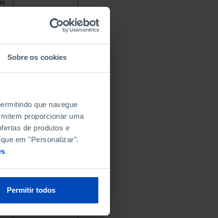
99
4
0
2
3
Sobre os cookies
8
2
 permitindo que navegue
6
permitem proporcionar uma
fertas de produtos e
2
ique em "Personalizar".
es
.
6
4
4
Permitir todos
9
1