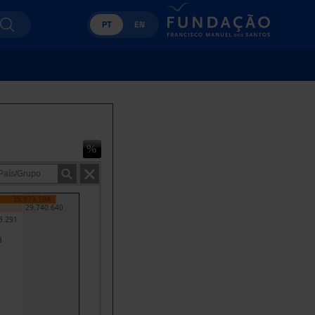
PT
EN
35.973.194
29.740.640
3.291
8