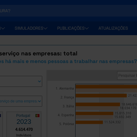
S
SIMULADORES
PUBLICAÇÕES
ATUALIZAÇÕES
serviço nas empresas: total
es há mais e menos pessoas a trabalhar nas empresas?
1. Alemanha
21.42
2. França
18.646.61
3. Itália
18.034.170
15.815.310
4. Espanha
Portugal
15.692.349
2023
11.524.332
5. Polónia
4.614.470
Indivíduos