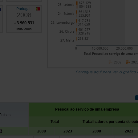
675.129
23. Letónia
804.688
Portugal
561.313
2008
24. Estónia
535.931
417.731
25. Luxemburgo
3.960.531
┴
314.650
Indivíduos
401.277
26. Chipre
328.918
258.821
27. Malta
0
10.000.000
20.000.000
Total Pessoal ao serviço de uma em
2008
202
Carregue aqui para ver o gráfico
Pessoal ao serviço de uma empresa
Países
Total
Trabalhadores por conta de ou
2008
2023
2008
2023