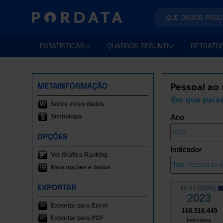
ESTATÍSTICAS
QUADROS RESUMO
RETRATO
METAINFORMAÇÃO
Pessoal ao 
Em que país
Sobre estes dados
Simbologia
Ano
OPÇÕES
Indicador
Ver Gráfico Ranking
Mais opções e dados
EXPORTAR
UE27 (2020)
2023
Exportar para Excel
160.518.449
Exportar para PDF
Indivíduos