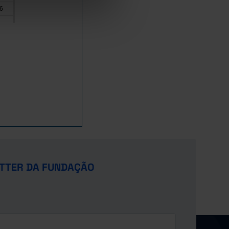
6
4
5
3
7
3
2
5
3
TTER DA FUNDAÇÃO