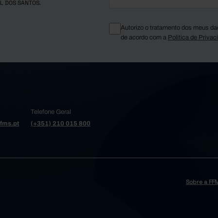
L DOS SANTOS.
Autorizo o tratamento dos meus da
de acordo com a
Política de Privac
Telefone Geral
fms.pt
(+351) 210 015 800
Sobre a FF