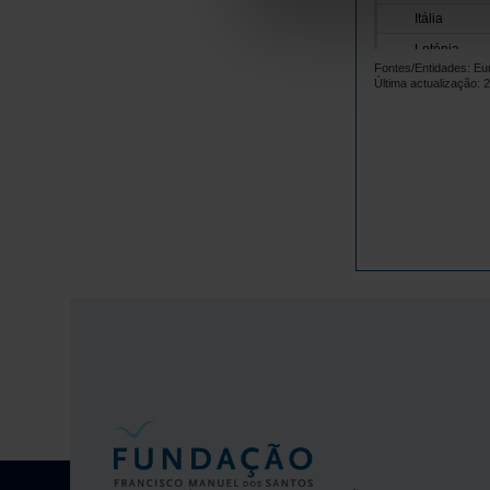
Itália
Letónia
Fontes/Entidades: Eu
Lituânia
Última actualização: 
Luxemburgo
Malta
Países Baix
Polónia
Portugal
República 
Roménia
Suécia
Reino Unido