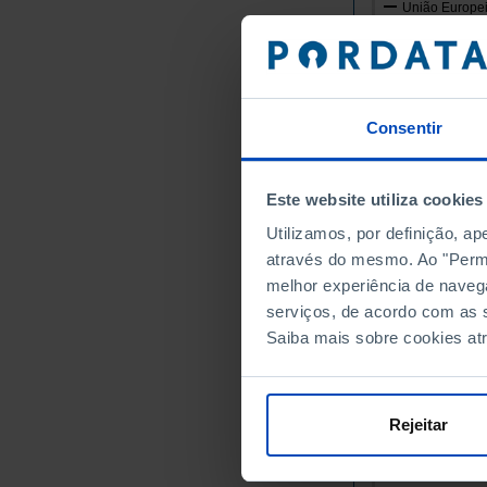
União Europei
Alemanha
Áustria
Bélgica
Bulgária
Consentir
Chipre
Croácia
Este website utiliza cookies
Dinamarca
Utilizamos, por definição, a
Eslováquia
através do mesmo. Ao "Permit
Eslovénia
melhor experiência de naveg
Espanha
serviços, de acordo com as s
Estónia
Saiba mais sobre cookies at
Finlândia
França
Grécia
Rejeitar
Hungria
Irlanda