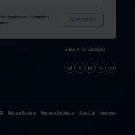
dos pessoais aqui fornecidos,
idade*
SIGA A FUNDAÇÃO
MS
Sobre a Pordata
Fontes e Entidades
Glossário
Imprensa