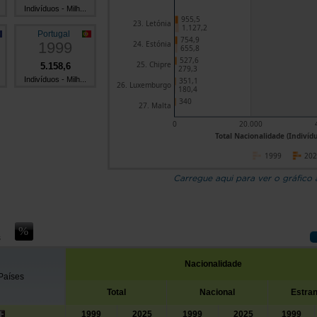
Indivíduos - Milh...
955,5
23. Letónia
1.127,2
Portugal
754,9
1999
24. Estónia
655,8
527,6
25. Chipre
5.158,6
279,3
Indivíduos - Milh...
351,1
26. Luxemburgo
180,4
340
27. Malta
0
20.000
Total Nacionalidade (Indivídu
1999
20
Carregue aqui para ver o gráfico
s
Nacionalidade
Países
Total
Nacional
Estran
1999
2025
1999
2025
1999