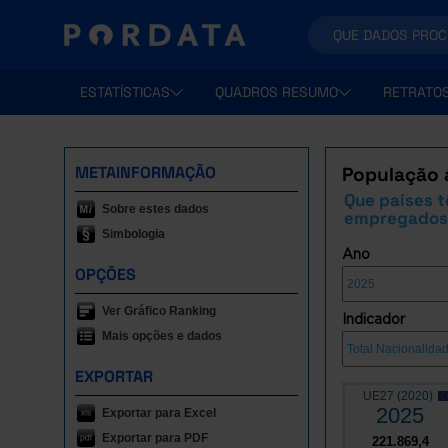
ESTATÍSTICAS
QUADROS RESUMO
RETRATO
METAINFORMAÇÃO
População a
Que países t
Sobre estes dados
empregados
Simbologia
Ano
OPÇÕES
Ver Gráfico Ranking
Indicador
Mais opções e dados
EXPORTAR
UE27 (2020)
2025
Exportar para Excel
Exportar para PDF
221.869,4