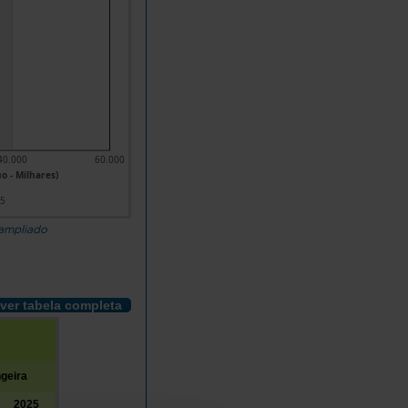
40.000
60.000
o - Milhares)
25
 ampliado
ver tabela completa
geira
2025