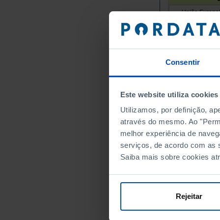
União Europei
Alemanha
Áustria
Bélgica
Consentir
Bulgária
Chipre
Croácia
Este website utiliza cookies
Dinamarca
Utilizamos, por definição, a
Eslováquia
através do mesmo. Ao "Permit
Eslovénia
melhor experiência de naveg
serviços, de acordo com as s
Espanha
Saiba mais sobre cookies at
Estónia
Finlândia
França
Rejeitar
Grécia
Hungria