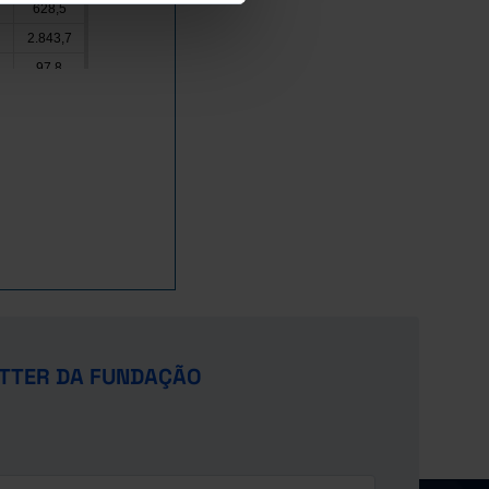
628,5
2.843,7
97,8
55,8
190,9
x
687,2
523,6
422,6
288,7
19,9
493,9
x
TTER DA FUNDAÇÃO
349,7
7
x
1.516,2