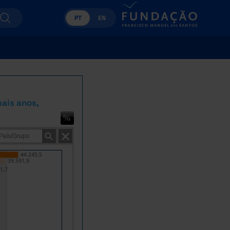
PT
EN
ais anos,
44.245,5
39.591,9
1,7