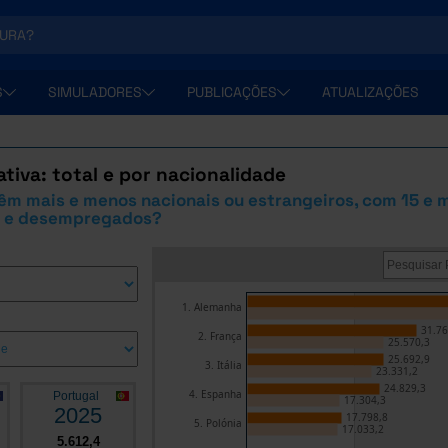
S
SIMULADORES
PUBLICAÇÕES
ATUALIZAÇÕES
tiva: total e por nacionalidade
êm mais e menos nacionais ou estrangeiros, com 15 e m
 e desempregados?
1. Alemanha
31.76
2. França
25.570,3
25.692,9
3. Itália
23.331,2
24.829,3
4. Espanha
Portugal
17.304,3
2025
17.798,8
5. Polónia
17.033,2
5.612,4