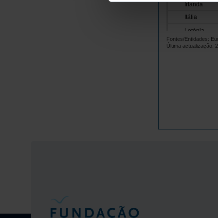
Irlanda
Itália
Letónia
Fontes/Entidades: Eur
Lituânia
Última actualização: 
Luxemburgo
Malta
Países Baix
Polónia
Portugal
República 
Roménia
Suécia
Islândia
Noruega
Reino Unido
Suíça