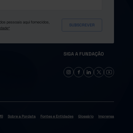
dos pessoais aqui fornecidos,
idade*
SIGA A FUNDAÇÃO
MS
Sobre a Pordata
Fontes e Entidades
Glossário
Imprensa