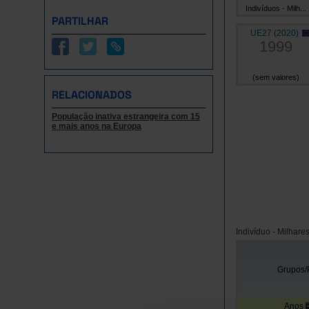
Indivíduos - Milh...
PARTILHAR
UE27 (2020)
1999
(sem valores)
RELACIONADOS
População inativa estrangeira com 15
e mais anos na Europa
Indivíduo - Milhare
Grupos/
Anos